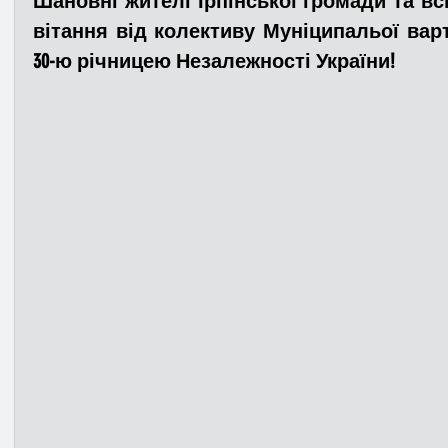
Шановні жителі Ірпінської громади та всі
вітання від колективу Муніципальої вар
30-ю річницею Незалежності України! 
Медицина
Новини
ДТП
Рятувал
Адмінпротокол
Свята
Поліція
Си
Війна
Розмінування
Добровільна п
Курс спротиву
Цивільний захист
ДФ
Громадське формування