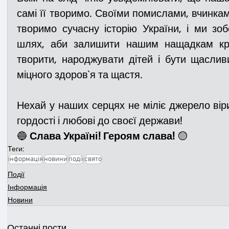
самі її творимо. Своїми помислами, вчинкам
творимо сучасну історію України, і ми зобо
шлях, аби залишити нашим нащадкам краї
творити, народжувати дітей і бути щаслив
міцного здоров`я та щастя. 
Нехай у наших серцях не міліє джерело віри 
гордості і любові до своєї держави!
🔵 
Слава Україні! Героям слава! 
🟡
Теги:
інформація
новини
події
свято
Події
Інформація
Новини
Останні пости