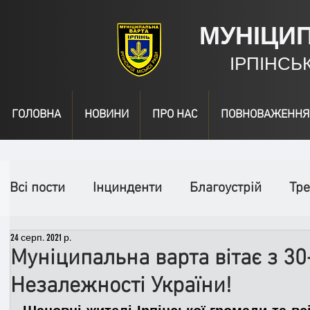
МУНІЦИ
ІРПІНСЬ
ГОЛОВНА
НОВИНИ
ПРО НАС
ПОВНОВАЖЕННЯ
Всі пости
Інцинденти
Благоустрій
Тре
24 серп. 2021 р.
День народження
Відео
Інформація
Муніципальна варта вітає з 3
Незалежності України!
Спільні заходи
Надзвичайні заходи
П