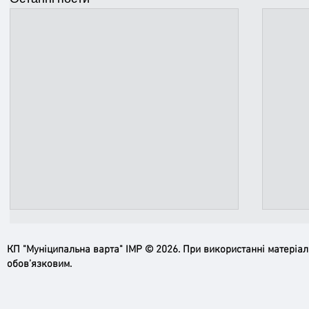
КП "Муніципальна варта" ІМР © 2026. При використанні матеріа
обов’язковим.
Ірпінь, зупинись…