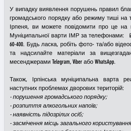
У випадку виявлення порушень правил благ
громадського порядку або режиму тиші на те
Ірпеня, ви можете повідомити про це на ц
Муніципальної варти ІМР за телефонами:  📱(07
60-400. Будь ласка, робіть фото- та/або віде
та надсилайте матеріали за вищезгада
месенджерами Telegram, Viber або WhatsApp.  
Також, Ірпінська муніципальна варта ре
наступних проблемах дворових територій:
- порушення громадського порядку;
- розпиття алкогольних напоїв;
- наявність підозрілих осіб;
- засмічення місць загального користування