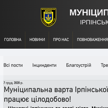
МУНІЦИ
ІРПІНСЬ
ГОЛОВНА
НОВИНИ
ПРО НАС
ПОВНОВАЖЕННЯ
Всі пости
Інцинденти
Благоустрій
Тре
7 груд. 2020 р.
День народження
Відео
Інформація
Муніципальна варта Ірпінської
працює цілодобово!
Спільні заходи
Надзвичайні заходи
П