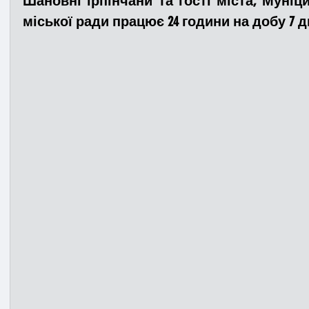
Шановні ірпінчани та гості міста, Муніци
міської ради працює 24 години на добу 7 д
Медицина
Новини
ДТП
Рятувал
Адмінпротокол
Свята
Поліція
Си
Війна
Розмінування
Добровільна п
Курс спротиву
Цивільний захист
ДФ
Громадське формування