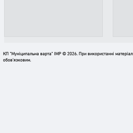
КП "Муніципальна варта" ІМР © 2026. При використанні матеріа
обов’язковим.
Пильн
Робимо місто безпечнішим: нові
рупори системи оповіщення вже
працюють!