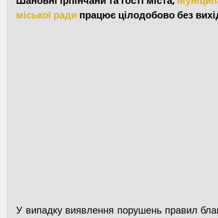
Шановні ірпінчани та гості міста, 
Муніципа
міської ради
 працює цілодобово без вихі
Медицина
Новини
ДТП
Рятувал
Адмінпротокол
Свята
Поліція
Си
Війна
Розмінування
Добровільна п
Курс спротиву
Цивільний захист
ДФ
Громадське формування
У випадку виявлення порушень правил благ