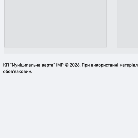
КП "Муніципальна варта" ІМР © 2026. При використанні матеріа
обов’язковим.
Безпека громади – наша спільна
Робим
справа
рупо
прац