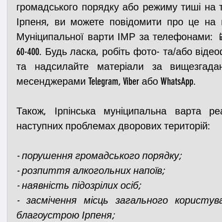
громадського порядку або режиму тиші на те
Ірпеня, ви можете повідомити про це на ц
Муніципальної варти ІМР за телефонами: 📱(07
60-400. Будь ласка, робіть фото- та/або віде
та надсилайте матеріали за вищезгада
месенджерами Telegram, Viber або WhatsApp.    
Також, Ірпінська муніципальна варта ре
наступних проблемах дворових територій: 
- порушення громадського порядку;
- розпиття алкогольних напоїв;
- наявність підозрілих осіб;
- засмічення місць загального користув
благоустрою Ірпеня;