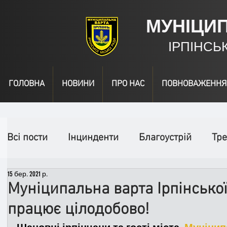
МУНІЦИ
ІРПІНСЬ
ГОЛОВНА
НОВИНИ
ПРО НАС
ПОВНОВАЖЕННЯ
Всі пости
Інцинденти
Благоустрій
Тре
15 бер. 2021 р.
День народження
Відео
Інформація
Муніципальна варта Ірпінської
працює цілодобово!
Спільні заходи
Надзвичайні заходи
П