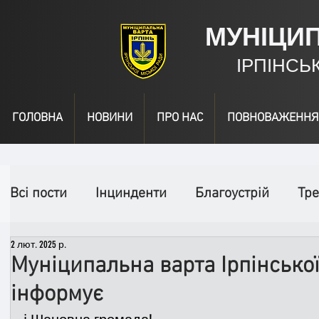
МУНІЦИ
ІРПІНСЬ
ГОЛОВНА
НОВИНИ
ПРО НАС
ПОВНОВАЖЕННЯ
Всі пости
Інцинденти
Благоустрій
Тре
2 лют. 2025 р.
День народження
Відео
Інформація
Муніципальна варта Ірпінської
інформує
Спільні заходи
Надзвичайні заходи
П