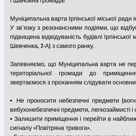
ℹ️ Шановна громада!
Муніципальна варта Ірпінської міської ради 
Медицина
Новини
ДТП
Рятувал
У зв’язку з резонансними подіями, що відбува
підвищена відвідуваність будівлі Ірпінської мі
Адмінпротокол
Свята
Поліція
Си
Шевченка, 2-А) з самого ранку.
Запевняємо, що Муніципальна варта не пер
Війна
Розмінування
Добровільна п
територіальної громади до приміщенн
звертаємося з проханням слідувати основн
Курс спротиву
Цивільний захист
ДФ
▪️ Не проносити небезпечні предмети (вогн
вибухонебезпечні предмети, легкозаймисті і 
Громадське формування
▪️ Залишити приміщення і перейти в найближ
сигналу «Повітряна тривога».