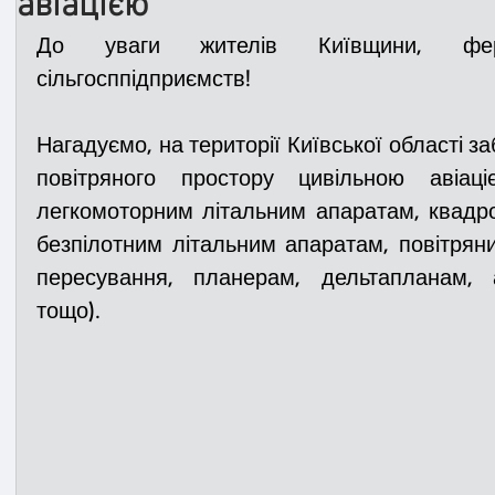
авіацією
До уваги жителів Київщини, ферм
Медицина
Новини
ДТП
Рятувал
сільгосппідприємств!
Нагадуємо, на території Київської області з
Адмінпротокол
Свята
Поліція
Си
повітряного простору цивільною авіаці
легкомоторним літальним апаратам, квадро
безпілотним літальним апаратам, повітрян
Війна
Розмінування
Добровільна п
пересування, планерам, дельтапланам, 
тощо).
Курс спротиву
Цивільний захист
ДФ
Громадське формування