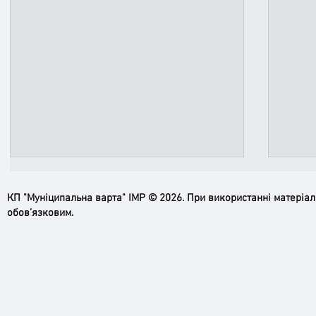
КП "Муніципальна варта" ІМР © 2026. При використанні матеріа
обов’язковим.
Ірпінь, зупинись…
Доро