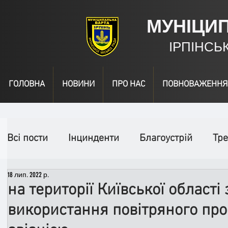
МУНІЦИ
ІРПІНСЬ
ГОЛОВНА
НОВИНИ
ПРО НАС
ПОВНОВАЖЕННЯ
Всі пости
Інцинденти
Благоустрій
Тре
18 лип. 2022 р.
День народження
Відео
Інформація
на території Київської області
використання повітряного про
Спільні заходи
Надзвичайні заходи
П