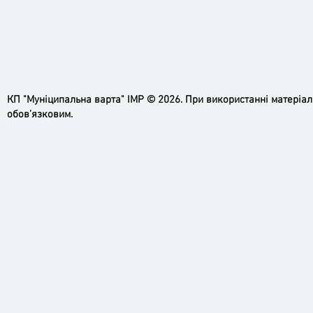
Ірпінь, зупинись…
Доро
черго
грома
КП "Муніципальна варта" ІМР © 2026. При використанні матеріа
обов’язковим.