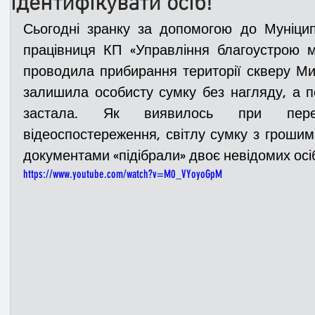
ідентифікувати осіб!
Сьогодні зранку за допомогою до Муніцип
Медицина
Новини
ДТП
Рятувал
працівниця КП «Управління благоустрою міс
проводила прибирання території скверу Ми
залишила особисту сумку без нагляду, а п
Адмінпротокол
Свята
Поліція
Си
застала. Як виявилось при перег
відеоспостереження, світлу сумку з грошим
документами «підібрали» двоє невідомих осіб
Війна
Розмінування
Добровільна п
https://www.youtube.com/watch?v=M0_VYoyoGpM
Курс спротиву
Цивільний захист
ДФ
Громадське формування