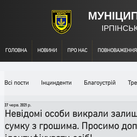
МУНІЦИ
ІРПІНСЬ
ГОЛОВНА
НОВИНИ
ПРО НАС
ПОВНОВАЖЕННЯ
Всі пости
Інцинденти
Благоустрій
Тре
27 черв. 2021 р.
День народження
Відео
Інформація
Невідомі особи викрали залиш
сумку з грошима. Просимо до
Спільні заходи
Надзвичайні заходи
П