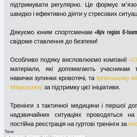
підтримувати регулярно. Це формує м'язов
швидко і ефективно діяти у стресових ситуац
Дякуємо юним спортсменам «Kyiv region O-team
свідоме ставлення до безпеки! 
Особливо подяку висловлюємо компанії 
«С
матеріали, які допомагають учасникам тр
навички зупинки кровотечі, та 
Ірпінському м
Маркушин
у
 за підтримку цієї ініціативи.
Тренінги з тактичної медицини і першої дог
надзвичайних ситуаціях проводяться на 
постійна реєстрація на гуртові тренінги за 
по
Теги: