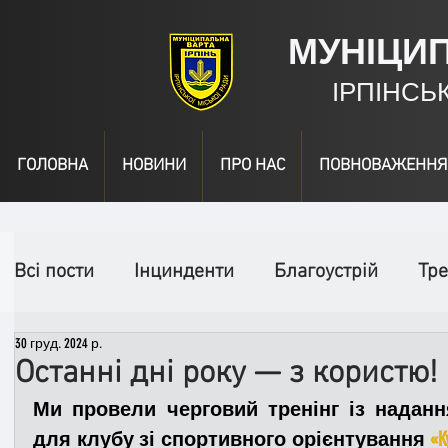
МУНІЦИ
ІРПІНСЬ
ГОЛОВНА
НОВИНИ
ПРО НАС
ПОВНОВАЖЕННЯ
Всі пости
Інцинденти
Благоустрій
Тре
30 груд. 2024 р.
День народження
Відео
Інформація
Останні дні року — з користю!
Ми провели черговий тренінг із наданн
Спільні заходи
Надзвичайні заходи
П
для клубу зі спортивного орієнтування 
«K