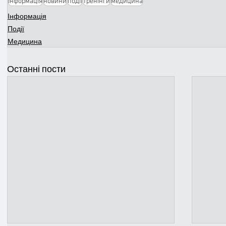
інформація
новини
події
тренінги
медицина
Інформація
Події
Медицина
Останні пости