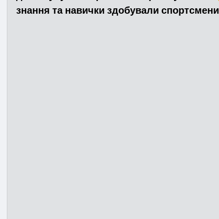
знання та навички здобували спортсмени 
Медицина
Новини
ДТП
Рятувал
Адмінпротокол
Свята
Поліція
Си
Війна
Розмінування
Добровільна п
Курс спротиву
Цивільний захист
ДФ
Громадське формування