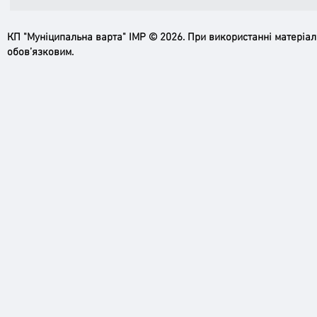
КП "Муніципальна варта" ІМР © 2026. При використанні матеріа
обов’язковим.
Ірпінь, зупинись…
Доро
черго
грома