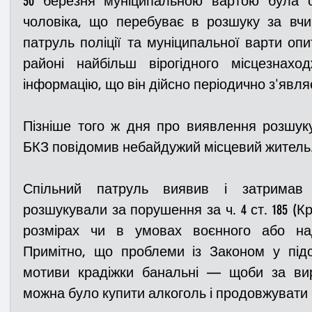
30 березня муніципальною вартою була о
чоловіка, що перебуває в розшуку за вчин
патруль поліції та муніципальної варти опи
Медицина
Новини
ДТП
Рятувал
районі 
найбільш 
вірогідного місцезнах
інформацію, що він дійсно періодично з'являє
Адмінпротокол
Свята
Поліція
Си
Пізніше того ж дня про виявлення розшуку
БКЗ повідомив небайдужий місцевий житель
Війна
Розмінування
Добровільна п
Спільний патруль виявив і затримав 
розшукували за порушення за ч. 4 ст. 185 (Кр
Курс спротиву
Цивільний захист
ДФ
Примітно, що проблеми із Законом у під
Громадське формування
мотиви крадіжки банальні —
щоби за вир
можна було купити алкоголь і продовжувати 