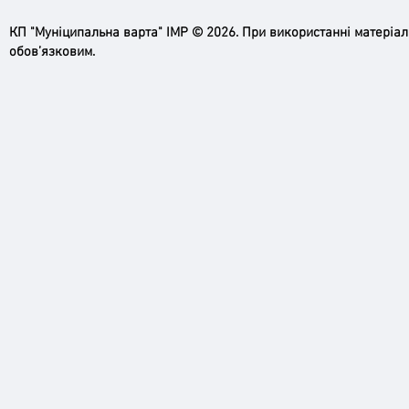
КП "Муніципальна варта" ІМР © 2026. При використанні матеріа
обов’язковим.
Ірпінь, зупинись…
Доро
черго
грома