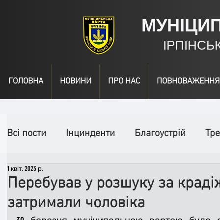
МУНІЦИ
ІРПІНСЬ
ГОЛОВНА
НОВИНИ
ПРО НАС
ПОВНОВАЖЕННЯ
Всі пости
Інцинденти
Благоустрій
Тре
1 квіт. 2023 р.
День народження
Відео
Інформація
Перебував у розшуку за крадіж
затримали чоловіка
Спільні заходи
Надзвичайні заходи
П