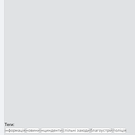
Теги:
інформація
новини
інцинденти
спільні заходи
благоустрій
поліція