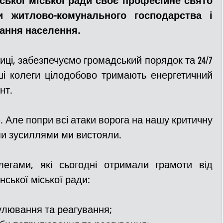
нської міської ради своє професійне свято 
и житлово-комунального господарства і 
ання населення. 
ДТП
Рятувальники
Паркування
і, забезпечуємо громадський порядок та 24/7 
та
Поліція
Ситуаційний центр
ші колеги цілодобово тримають енергетичний 
нт.
Добровільна пожежна дружина
Але попри всі атаки ворога на нашу критичну 
ми зусиллями ми вистояли.
льний захист
ДФТГ
гами, які сьогодні отримали грамоти від 
нської міської ради:
я
рулювання та реагування;