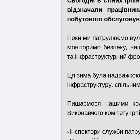
Сьогодні в стінах Ірпі
відзначали працівник
побутового обслуговув
Медицина
Новини
Поки ми патрулюємо вулиц
Адмінпротокол
Свя
моніторимо безпеку, на
та інфраструктурний фро
Війна
Розмінування
Ця зима була надважкою. 
інфраструктуру, спільни
Курс спротиву
Циві
Пишаємося нашими коле
Виконавчого комітету Ірпі
Громадське формуванн
▫️Інспектори служби пат