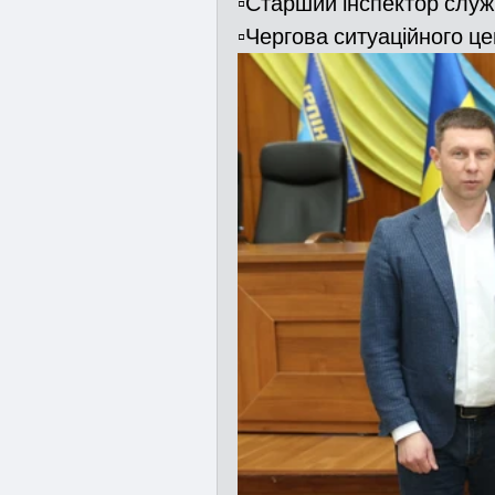
▫️Старший інспектор слу
▫️Чергова ситуаційного це