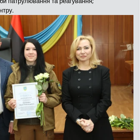
жби патрулювання та реагування;
нтру.