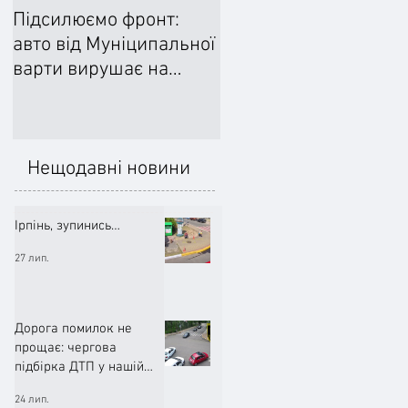
Підсилюємо фронт:
Ліквідували наслідки
авто від Муніципальної
негоди: Добровільне
варти вирушає на
формування
передову
цивільного захисту
допомогло впоратися
підтопленнями
Нещодавні новини
Ірпінь, зупинись…
27 лип.
Дорога помилок не
прощає: чергова
підбірка ДТП у нашій
громаді (ВІДЕО)
24 лип.