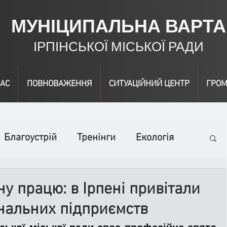
МУНІЦИПАЛЬНА ВАРТА
ІРПІНСЬКОЇ МІСЬКОЇ РАДИ
АС
ПОВНОВАЖЕННЯ
СИТУАЦІЙНИЙ ЦЕНТР
ГРОМ
Благоустрій
Тренінги
Екологія
ідео
Інформація
Нагородження
у працю: в Ірпені привітали
нальних підприємств
вичайні заходи
Події
Коронавірус