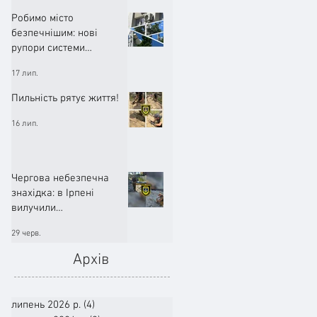
Робимо місто
безпечнішим: нові
рупори системи
оповіщення вже
17 лип.
працюють!
Пильність рятує життя!
16 лип.
Чергова небезпечна
знахідка: в Ірпені
вилучили
артилерійський снаряд
29 черв.
Архів
липень 2026 р.
(4)
4 пости