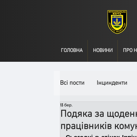
ГОЛОВНА
НОВИНИ
ПРО Н
Всі пости
Інцинденти
13 бер.
День народження
В
Подяка за щоденн
працівників кому
Спільні заходи
Надз