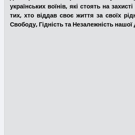
українських воїнів, які стоять на захисті
тих, хто віддав своє життя за своїх рідн
Медицина
Новини
ДТП
Рятувал
Свободу, Гідність та Незалежність нашої
Адмінпротокол
Свята
Поліція
Си
Війна
Розмінування
Добровільна п
Курс спротиву
Цивільний захист
ДФ
Громадське формування