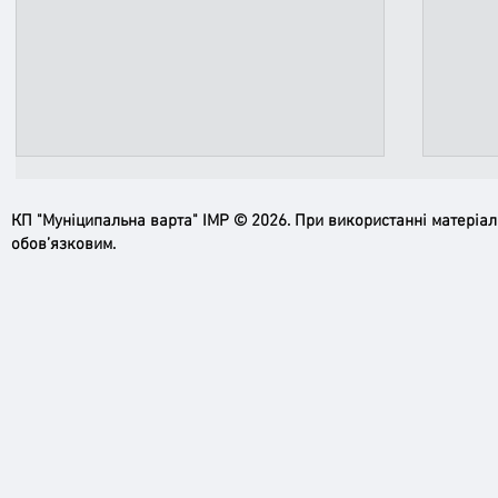
КП "Муніципальна варта" ІМР © 2026. При використанні матеріа
обов’язковим.
Пильн
Робимо місто безпечнішим: нові
рупори системи оповіщення вже
працюють!