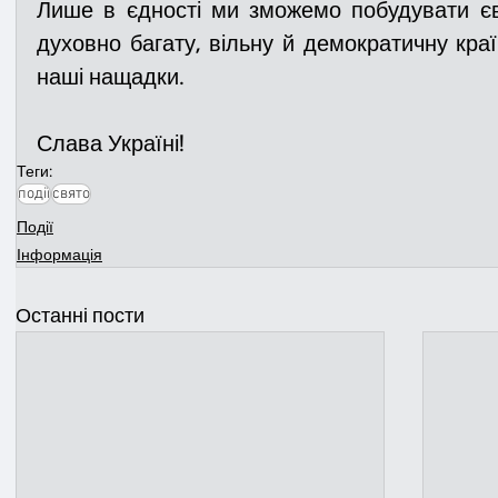
Лише в єдності ми зможемо побудувати євр
духовно багату, вільну й демократичну краї
наші нащадки.
Слава Україні!
Теги:
події
свято
Події
Інформація
Останні пости