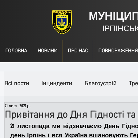
МУНІЦИ
ІРПІНСЬ
ГОЛОВНА
НОВИНИ
ПРО НАС
ПОВНОВАЖЕННЯ
Всі пости
Інцинденти
Благоустрій
Тре
21 лист. 2021 р.
День народження
Відео
Інформація
Привітання до Дня Гідності та
21 листопада ми відзначаємо День Гідно
Спільні заходи
Надзвичайні заходи
П
день Ірпінь і вся Україна вшановують Гер