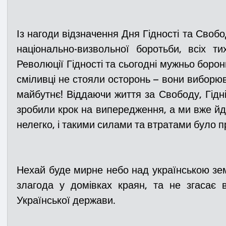
Із нагоди відзначення Дня Гідності та Свобо
національно-визвольної боротьби, всіх ти
Революції Гідності та сьогодні мужньо борон
сміливці не стояли осторонь – вони виборюв
майбутнє! Віддаючи життя за Свободу, Гідні
зробили крок на випередження, а ми вже йд
нелегко, і такими силами та втратами було п
Нехай буде мирне небо над українською зе
злагода у домівках краян, та не згасає 
Української держави.