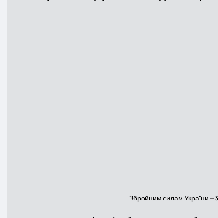
Медицина
Новини
ДТП
Рятувал
Адмінпротокол
Свята
Поліція
Си
Війна
Розмінування
Добровільна п
Курс спротиву
Цивільний захист
ДФ
Громадське формування
Збройним силам України – 30