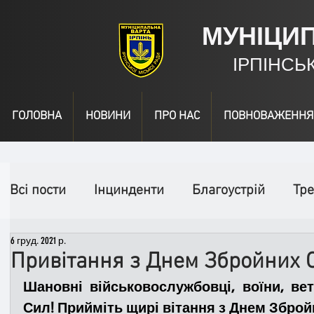
МУНІЦИ
ІРПІНСЬ
ГОЛОВНА
НОВИНИ
ПРО НАС
ПОВНОВАЖЕННЯ
Всі пости
Інцинденти
Благоустрій
Тре
6 груд. 2021 р.
День народження
Відео
Інформація
Привітання з Днем Збройних 
Шановні військовослужбовці, воїни, вет
Спільні заходи
Надзвичайні заходи
П
Сил! Прийміть щирі вітання з Днем Зброй