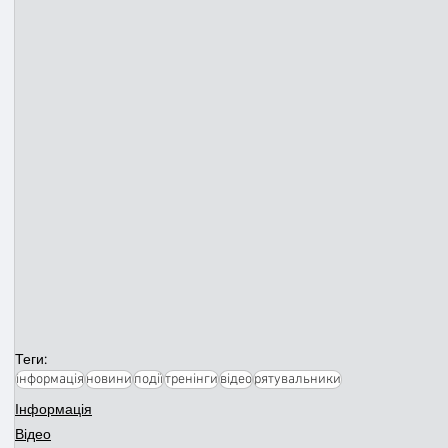
Теги:
інформація
новини
події
тренінги
відео
рятувальники
Інформація
Відео