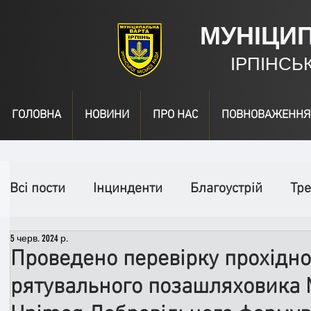
МУНІЦИ
ІРПІНСЬ
ГОЛОВНА
НОВИНИ
ПРО НАС
ПОВНОВАЖЕННЯ
Всі пости
Інцинденти
Благоустрій
Тре
5 черв. 2024 р.
День народження
Відео
Інформація
Проведено перевірку прохідно
рятувального позашляховика 
Спільні заходи
Надзвичайні заходи
П