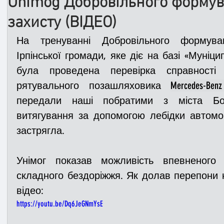
Unimog Добровільного формув
захисту (ВІДЕО)
Медицина
Новини
ДТП
Рятувал
На тренуванні Добровільного формуван
Ірпінської громади, яке діє на базі «Муніци
була проведена перевірка справності і
Адмінпротокол
Свята
Поліція
Си
рятувального позашляховика 
Mercedes-Ben
передали наші побратими з міста Бор
Війна
Розмінування
Добровільна п
витягування за допомогою лебідки автомобі
застрягла.  
Курс спротиву
Цивільний захист
ДФ
Унімог показав можливість впевненого
складного бездоріжжя. Як долав перепони н
відео: 
Громадське формування
https://youtu.be/Dq6JeGNmYsE