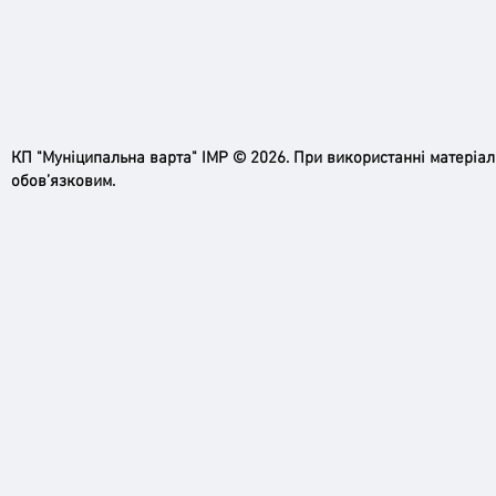
Ірпінь, зупинись…
Доро
КП "Муніципальна варта" ІМР © 2026. При використанні матеріа
черго
обов’язковим.
грома