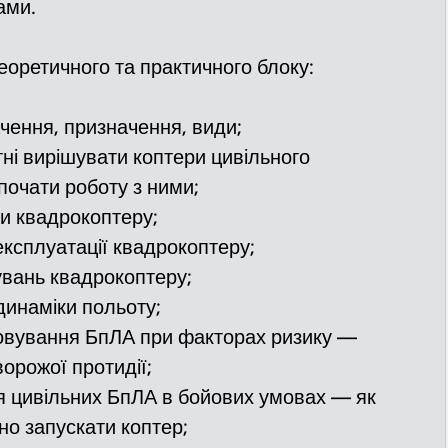
ами.
еоретичного та практичного блоку:
ачення, призначення, види;
атні вирішувати коптери цивільного 
 почати роботу з ними;
и квадрокоптеру;
експлуатації квадрокоптеру;
вань квадрокоптеру;
динаміки польоту;
овування БпЛА при факторах ризику — 
орожої протидії;
я цивільних БпЛА в бойових умовах — як 
но запускати коптер;