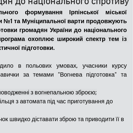
дян до національного спротиву
льчого формування Ірпінської міської 
ДТП
Рятувальники
Паркування
и №1 та Муніципальної варти продовжують 
отовки громадян України до національного 
Навчальна програма охоплює широкий спектр тем із 
та
Поліція
Ситуаційний центр
ктичної підготовки.
дило в польових умовах, учасники курсу 
Добровільна пожежна дружина
авички за темами "Вогнева підготовка" та 
льний захист
ДФТГ
поводженні з вогнепальною зброєю;
рільця з автомата під час приготування до 
я
ок швидко діставати зброю та приводити її в 