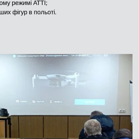
ому режимі АТТІ;
их фігур в польоті.