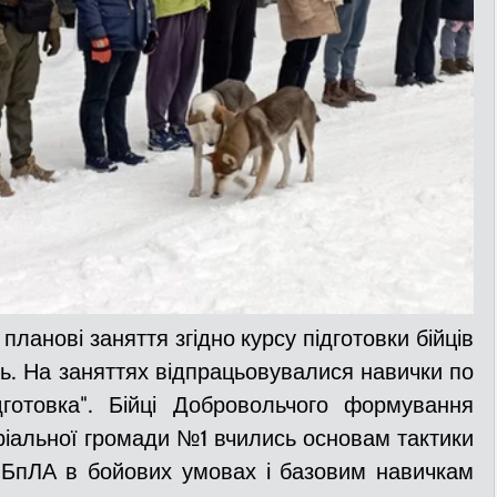
ланові заняття згідно курсу підготовки бійців 
. На заняттях відпрацьовувалися навички по 
дготовка". Бійці Добровольчого формування 
оріальної громади №1 вчились основам тактики 
 БпЛА в бойових умовах і базовим навичкам 