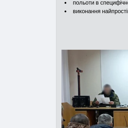
польоти в специфічн
виконання найпростіш