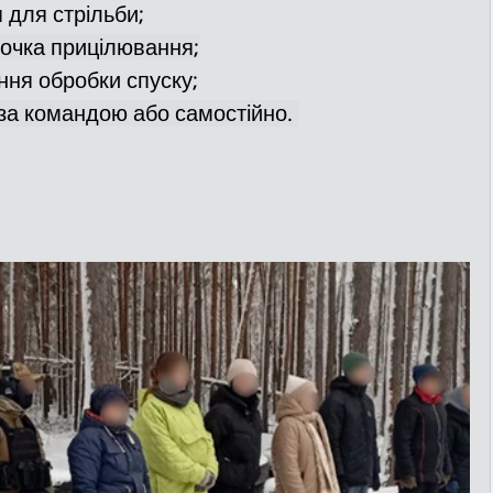
для стрільби; 
 точка прицілювання;
ння обробки спуску; 
 за командою або самостійно. 