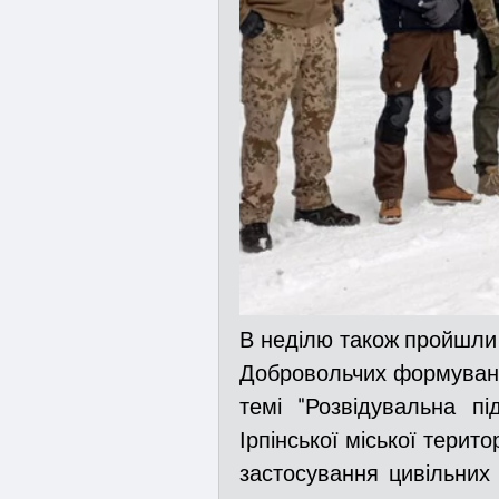
В неділю також пройшли п
Добровольчих формувань
темі "Розвідувальна пі
Ірпінської міської терит
застосування цивільних