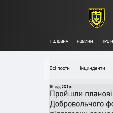
ГОЛОВНА
НОВИНИ
ПРО Н
Всі пости
Інцинденти
20 груд. 2023 р.
День народження
В
Пройшли планові 
Добровольчого фо
Спільні заходи
Надз