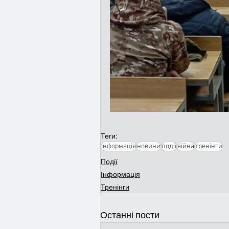
Теги:
інформація
новини
події
війна
тренінги
Події
Інформація
Тренінги
Останні пости