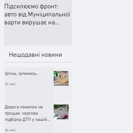
Підсилюємо фронт:
Ліквідували наслідки
авто від Муніципальної
негоди: Добровільне
варти вирушає на
формування
передову
цивільного захисту
допомогло впоратися
підтопленнями
Нещодавні новини
Ірпінь, зупинись…
27 лип.
Дорога помилок не
прощає: чергова
підбірка ДТП у нашій
громаді (ВІДЕО)
24 лип.