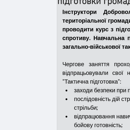
підготовки грома
Інструктори Доброво
Медицина
Новини
територіальної громад
проводити курс з підг
спротиву. 
Адмінпротокол
Свя
загально-військової та
Чергове заняття прохо
Війна
Розмінування
відпрацьовували свої н
"Тактична підготовка":
Курс спротиву
Циві
заходи безпеки при 
послідовність дій ст
стрільби;
Громадське формуванн
відпрацювання навич
бойову готовність;