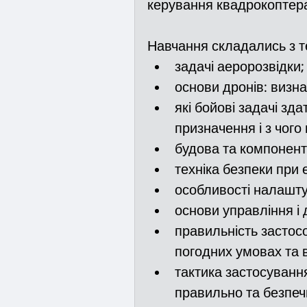
керування квадрокоптер
Навчання складались з т
задачі аеророзвідки;
основи дронів: визн
які бойові задачі зд
призначення і з чого
будова та компонент
техніка безпеки при 
особливості налашту
основи управління і 
правильність застос
погодних умовах та в
тактика застосуванн
правильно та безпеч