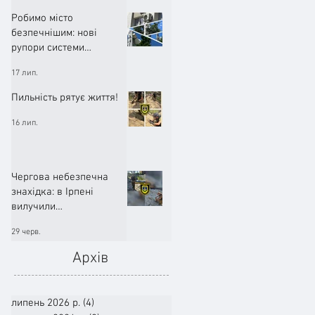
Робимо місто
безпечнішим: нові
рупори системи
оповіщення вже
17 лип.
працюють!
Пильність рятує життя!
16 лип.
Чергова небезпечна
знахідка: в Ірпені
вилучили
артилерійський снаряд
29 черв.
Архів
липень 2026 р.
(4)
4 пости