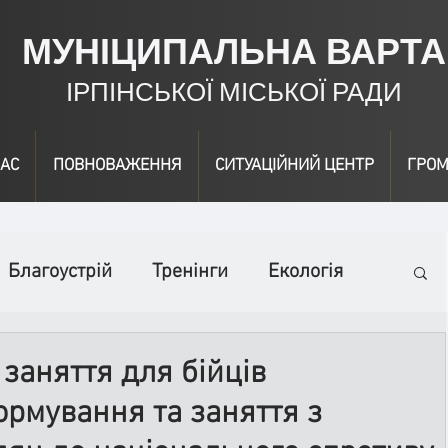
МУНІЦИПАЛЬНА ВАРТА
ІРПІНСЬКОЇ МІСЬКОЇ РАДИ
АС
ПОВНОВАЖЕННЯ
СИТУАЦІЙНИЙ ЦЕНТР
ГРОМ
Благоустрій
Тренінги
Екологія
ідео
Інформація
Нагородження
заняття для бійців
рмування та заняття з
вичайні заходи
Події
Коронавірус