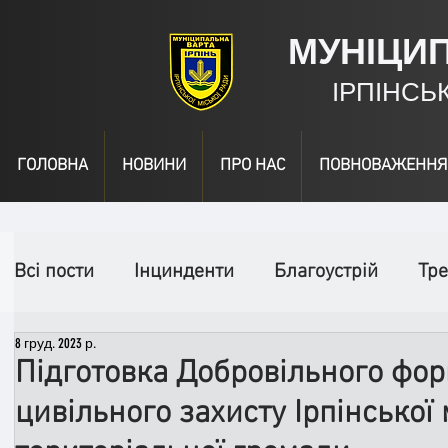
МУНІЦИ
ІРПІНСЬ
ГОЛОВНА
НОВИНИ
ПРО НАС
ПОВНОВАЖЕННЯ
Всі пости
Інцинденти
Благоустрій
Тре
8 груд. 2023 р.
День народження
Відео
Інформація
Підготовка Добровільного фо
цивільного захисту Ірпінської 
Спільні заходи
Надзвичайні заходи
П