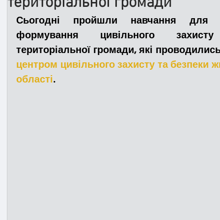
територіальної громади
Сьогодні пройшли навчання для чл
Медицина
Новини
ДТП
Рятувал
формування цивільного захисту 
територіальної громади, які проводились
центром цивільного захисту та безпеки жи
Адмінпротокол
Свята
Поліція
Си
області
.
Війна
Розмінування
Добровільна п
Курс спротиву
Цивільний захист
ДФ
Громадське формування