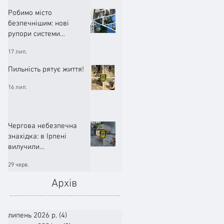
Робимо місто
безпечнішим: нові
рупори системи
оповіщення вже
17 лип.
працюють!
Пильність рятує життя!
16 лип.
Чергова небезпечна
знахідка: в Ірпені
вилучили
артилерійський снаряд
29 черв.
Архів
липень 2026 р.
(4)
4 пости