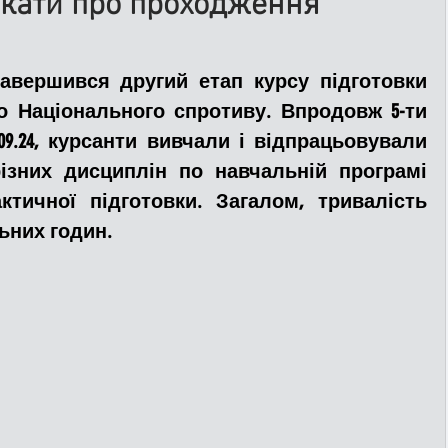
ікати про проходження
ДТП
Рятувальники
Паркування
завершився другий етап курсу підготовки 
 Національного спротиву. Впродовж 5-ти 
7.09.24, курсанти вивчали і відпрацьовували 
та
Поліція
Ситуаційний центр
різних дисциплін по навчальній програмі 
актичної підготовки. Загалом, тривалість 
Добровільна пожежна дружина
льних годин.
льний захист
ДФТГ
я