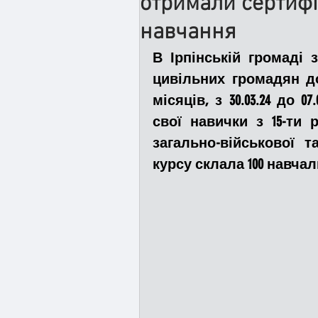
отримали сертиф
навчання
Медицина
Новини
В Ірпінській громаді 
цивільних громадян до
місяців, з 30.03.24 до 0
Адмінпротокол
Свя
свої навички з 15-ти 
загально-військової т
Війна
Розмінування
курсу склала 100 навча
Курс спротиву
Циві
Громадське формуванн