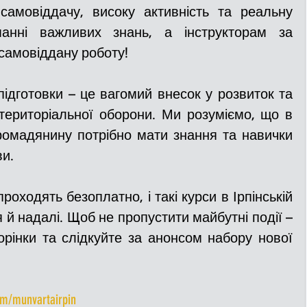
амовіддачу, високу активність та реальну 
манні важливих знань, а інструкторам за 
 самовіддану роботу!
підготовки – це вагомий внесок у розвиток та 
територіальної оборони. Ми розуміємо, що в 
ромадянину потрібно мати знання та навички 
и. 
оходять безоплатно, і такі курси в Ірпінській 
й надалі. Щоб не пропустити майбутні події – 
орінки та слідкуйте за анонсом набору нової 
om/munvartairpin