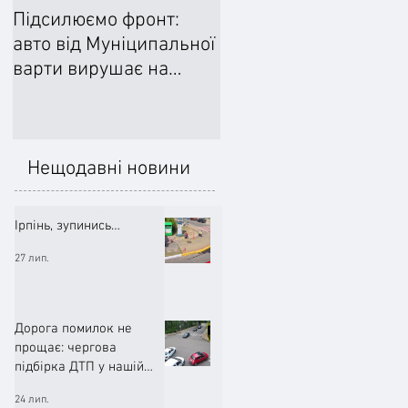
Підсилюємо фронт:
Ліквідували наслідки
авто від Муніципальної
негоди: Добровільне
варти вирушає на
формування
передову
цивільного захисту
допомогло впоратися
підтопленнями
Нещодавні новини
Ірпінь, зупинись…
27 лип.
Дорога помилок не
прощає: чергова
підбірка ДТП у нашій
громаді (ВІДЕО)
24 лип.