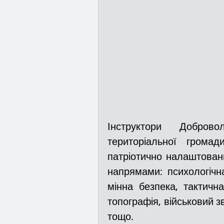
Інструктори Доброво
територіальної грома
патріотично налаштовани
напрямами: психологічн
мінна безпека, тактична
топографія, військовий зв
тощо.