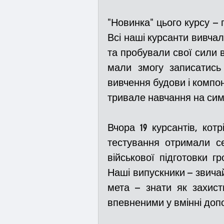
"Новинка" цього курсу – п
Всі наші курсанти вивчал
та пробували свої сили в
мали змогу записатись
вивчення будови і компоне
тривале навчання на симу
Вчора 19 курсантів, кот
тестування отримали се
військової підготовки г
Наші випускники – звичай
мета – знати як захист
впевненими у вмінні доп