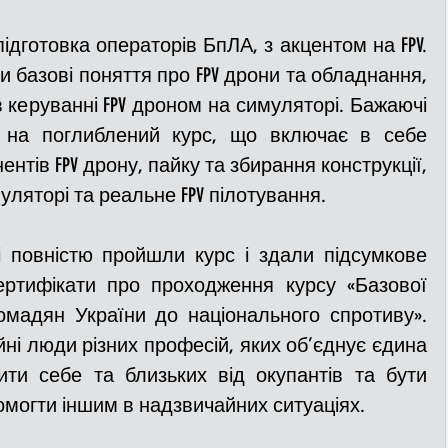
ідготовка операторів БпЛА, з акцентом на FPV. 
и базові поняття про FPV дрони та обладнання, 
 керуванні FPV дроном на симуляторі. Бажаючі 
 на поглиблений курс, що включає в себе 
нтів FPV дрону, пайку та збирання конструкції, 
ляторі та реальне FPV пілотування.
рі повністю пройшли курс і здали підсумкове 
ртифікати про проходження курсу «Базової 
ромадян України до національного спротиву». 
ні люди різних професій, яких об’єднує єдина 
ити себе та близьких від окупантів та бути 
омогти іншим в надзвичайних ситуаціях.