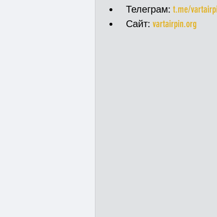
 Телеграм: 
t.me/vartairp
 Сайт: 
vartairpin.org