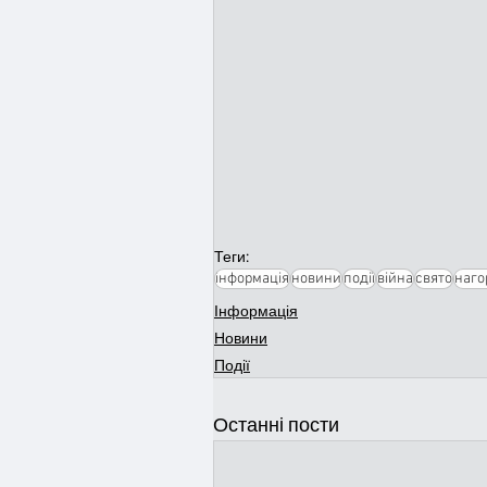
Теги:
інформація
новини
події
війна
свято
наго
Інформація
Новини
Події
Останні пости