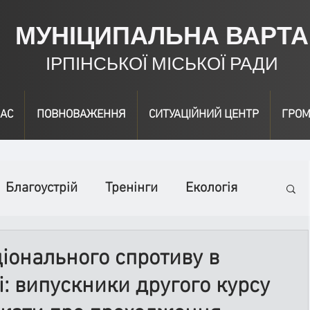
МУНІЦИПАЛЬНА ВАРТА
ІРПІНСЬКОЇ МІСЬКОЇ РАДИ
АС
ПОВНОВАЖЕННЯ
СИТУАЦІЙНИЙ ЦЕНТР
ГРОМ
Благоустрій
Тренінги
Екологія
ідео
Інформація
Нагородження
ціонального спротиву в
і: випускники другого курсу
вичайні заходи
Події
Коронавірус