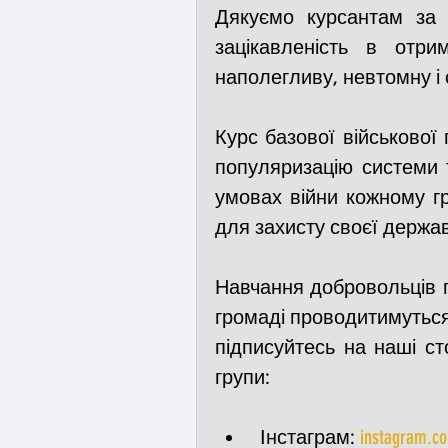
Дякуємо курсантам за с
зацікавленість в отри
наполегливу, невтомну і
Курс базової військової 
популяризацію системи 
умовах війни кожному г
для захисту своєї держав
Навчання добровольців пр
громаді проводитимуться 
підписуйтесь на наші ст
групи:
 Інстаграм: 
instagram.c