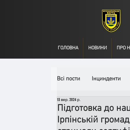
ГОЛОВНА
НОВИНИ
ПРО Н
Всі пости
Інцинденти
13 вер. 2024 р.
День народження
В
Підготовка до на
Ірпінській громад
Спільні заходи
Надз