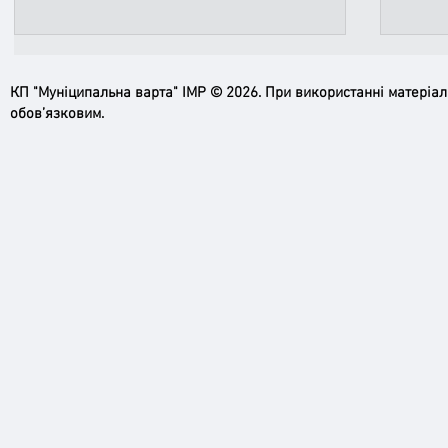
КП "Муніципальна варта" ІМР © 2026. При використанні матеріа
обов’язковим.
Ірпінь, зупинись…
Доро
черго
грома