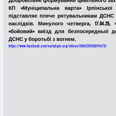
Добровільне формування цивільного захист
КП «Муніципальна варта» Ірпінської 
підставляє плече рятувальникам ДСНС у 
Медицина
Новини
ДТП
Рятувал
наслідків. Минулого четверга, 17.04.25
«бойовий» виїзд для безпосередньої д
Адмінпротокол
Свята
Поліція
Си
ДСНС у боротьбі з вогнем.
https://www.facebook.com/vartairpin.org/videos/1084259500194751
Війна
Розмінування
Добровільна п
Курс спротиву
Цивільний захист
ДФ
Громадське формування