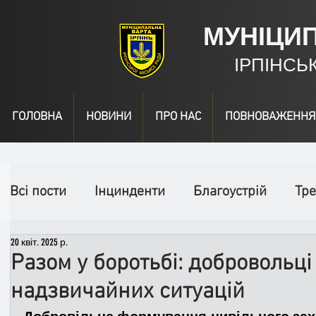
МУНІЦИ
ІРПІНСЬ
ГОЛОВНА
НОВИНИ
ПРО НАС
ПОВНОВАЖЕННЯ
Всі пости
Інцинденти
Благоустрій
Тре
20 квіт. 2025 р.
День народження
Відео
Інформація
Разом у боротьбі: добровольці
надзвичайних ситуацій
Спільні заходи
Надзвичайні заходи
П