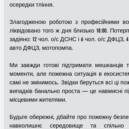
осередки тління.
Злагодженою роботою з професійними во
ліквідовано того ж дня близько 18:00. Потер
задіяно: 12 чол. о/с ДСНС і 6 чол. о/с ДФЦЗ, 4
авто ДФЦЗ, мотопомпа.
Ми завжди готові підтримати мешканців та
моменти, але пожежна ситуація в екосистем
самі не змінимось. Звідки беруться всі ці пож
випадків банально проста — це навмисні під
місцевими жителями.
Будьте обережні, дбайте про пожежну безпек
навколишнє середовище та спільно 