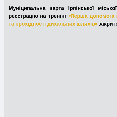
Муніципальна варта Ірпінської місько
реєстрацію на тренінг 
«Перша допомога п
Медицина
Новини
ДТП
Рятувал
та прохідності дихальних шляхів»
 закрит
Адмінпротокол
Свята
Поліція
Си
Війна
Розмінування
Добровільна п
Курс спротиву
Цивільний захист
ДФ
Громадське формування