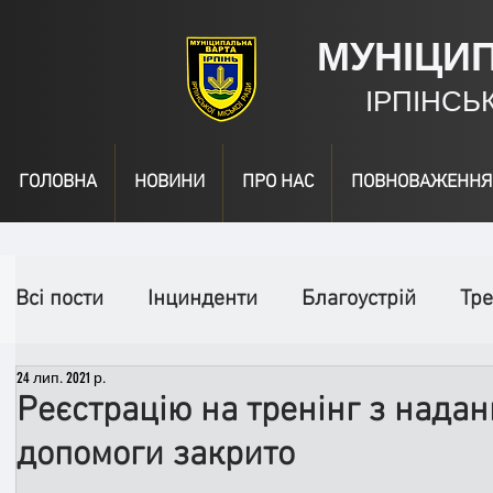
МУНІЦИ
ІРПІНСЬ
ГОЛОВНА
НОВИНИ
ПРО НАС
ПОВНОВАЖЕННЯ
Всі пости
Інцинденти
Благоустрій
Тре
24 лип. 2021 р.
День народження
Відео
Інформація
Реєстрацію на тренінг з нада
допомоги закрито
Спільні заходи
Надзвичайні заходи
П