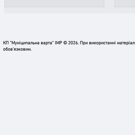
КП "Муніципальна варта" ІМР © 2026. При використанні матеріа
Ірпінь, зупинись…
обов’язковим.
Доро
черго
грома