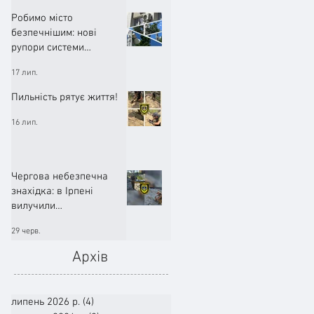
Робимо місто
безпечнішим: нові
рупори системи
оповіщення вже
17 лип.
працюють!
Пильність рятує життя!
16 лип.
Чергова небезпечна
знахідка: в Ірпені
вилучили
артилерійський снаряд
29 черв.
Архів
липень 2026 р.
(4)
4 пости