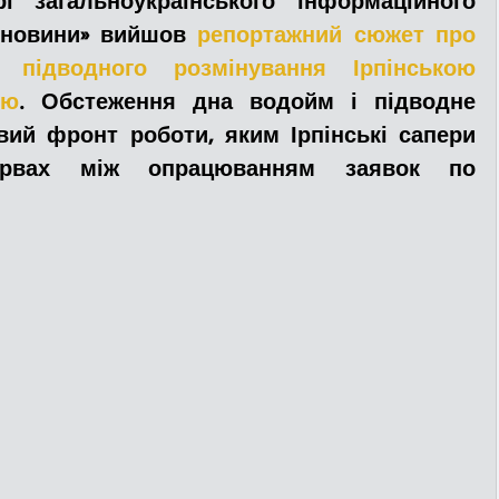
 загальноукраїнського інформаційного 
 новини» вийшов 
репортажний 
сюжет про 
 підводного розмінування Ірпінськ
о
ю 
ДТП
Рятувальники
Паркування
ою
. Обстеження дна водойм і підводне 
ий фронт роботи, яким Ірпінські сапери 
та
Поліція
Ситуаційний центр
рвах між опрацюванням заявок по 
Добровільна пожежна дружина
льний захист
ДФТГ
я