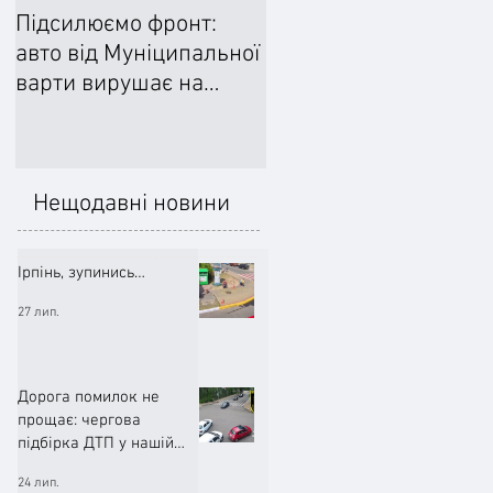
Підсилюємо фронт:
Ліквідували наслідки
авто від Муніципальної
негоди: Добровільне
варти вирушає на
формування
передову
цивільного захисту
допомогло впоратися
підтопленнями
Нещодавні новини
Ірпінь, зупинись…
27 лип.
Дорога помилок не
прощає: чергова
підбірка ДТП у нашій
громаді (ВІДЕО)
24 лип.