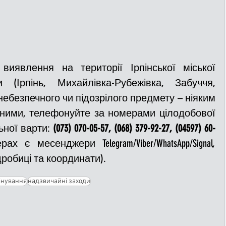
иявлення на території Ірпінської міської 
 (Ірпінь, Михайлівка-Рубежівка, Забуччя, 
небезпечного чи підозрілого предмету – ніяким 
 ними, телефонуйте за номерами цілодобової 
ьної варти: 
(073) 070-05-57, (068) 379-92-27, (04597) 60-
 є месенджери Telegram/Viber/WhatsApp/Signal, 
робиці та координати).
інування
надзвичайні заходи