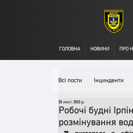
ГОЛОВНА
НОВИНИ
ПРО Н
Всі пости
Інцинденти
28 лист. 2023 р.
День народження
В
Робочі будні Ірпі
розмінування вод
Спільні заходи
Надз