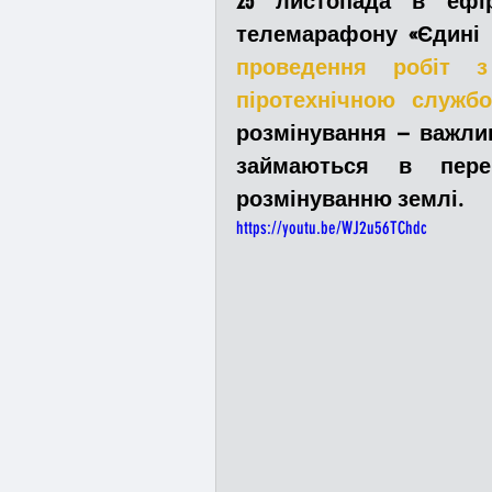
25 листопада в ефірі
телемарафону «Єдині
проведення робіт з
Медицина
Новини
піротехнічною служб
розмінування – важлив
Адмінпротокол
Свя
займаються в пере
розмінуванню землі. 
https://youtu.be/WJ2u56TChdc
Війна
Розмінування
Курс спротиву
Циві
Громадське формуванн