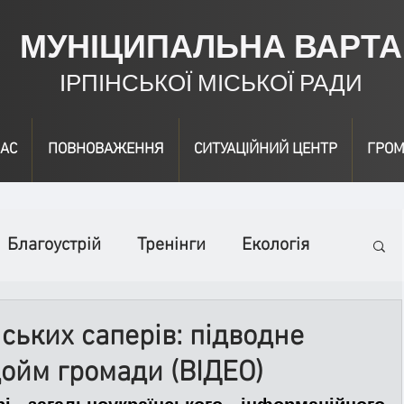
МУНІЦИПАЛЬНА ВАРТА
ІРПІНСЬКОЇ МІСЬКОЇ РАДИ
АС
ПОВНОВАЖЕННЯ
СИТУАЦІЙНИЙ ЦЕНТР
ГРОМ
Благоустрій
Тренінги
Екологія
ідео
Інформація
Нагородження
нських саперів: підводне
ойм громади (ВІДЕО)
вичайні заходи
Події
Коронавірус