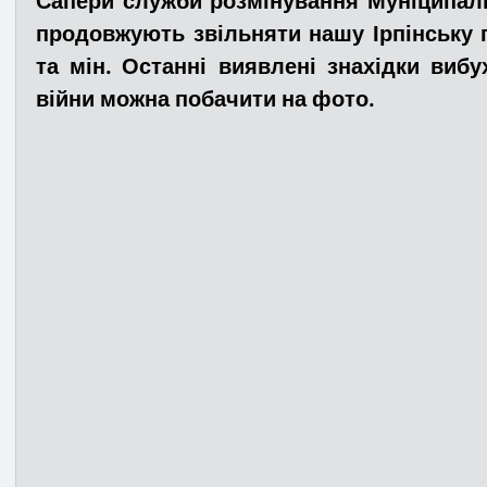
Сапери служби розмінування Муніципаль
продовжують звільняти нашу Ірпінську г
та мін. Останні виявлені знахідки вибу
Медицина
Новини
ДТП
Рятувал
війни можна побачити на фото.
Адмінпротокол
Свята
Поліція
Си
Війна
Розмінування
Добровільна п
Курс спротиву
Цивільний захист
ДФ
Громадське формування