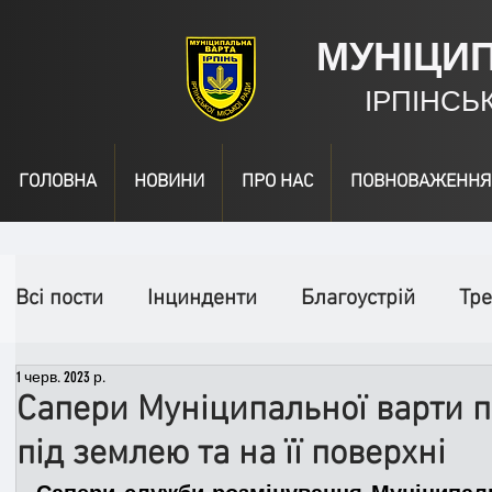
МУНІЦИ
ІРПІНСЬ
ГОЛОВНА
НОВИНИ
ПРО НАС
ПОВНОВАЖЕННЯ
Всі пости
Інцинденти
Благоустрій
Тре
1 черв. 2023 р.
День народження
Відео
Інформація
Сапери Муніципальної варти 
під землею та на її поверхні
Спільні заходи
Надзвичайні заходи
П