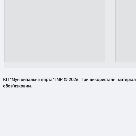
КП "Муніципальна варта" ІМР © 2026. При використанні матеріа
обов’язковим.
Сапери Муніципальної варти
Сапе
Ірпеня розміновують урочище
розмі