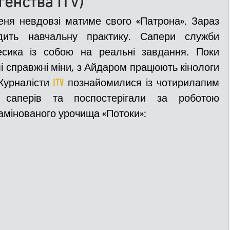
генства ITV)
еня невдовзі матиме свого «Патрона». Зараз 
ДТП
Рятувальники
Паркування
дить навчальну практику. Сапери служби 
есика із собою на реальні завдання. Поки 
лі справжні міни, з Айдаром працюють кінологи 
та
Поліція
Ситуаційний центр
Журналісти 
ITV
 познайомилися із чотирилапим 
 саперів та поспостерігали за роботою 
замінованого урочища «Потоки»: 
Добровільна пожежна дружина
льний захист
ДФТГ
я