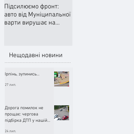
Підсилюємо фронт:
Ліквідували наслідки
авто від Муніципальної
негоди: Добровільне
варти вирушає на
формування
передову
цивільного захисту
допомогло впоратися
підтопленнями
Нещодавні новини
Ірпінь, зупинись…
27 лип.
Дорога помилок не
прощає: чергова
підбірка ДТП у нашій
громаді (ВІДЕО)
24 лип.