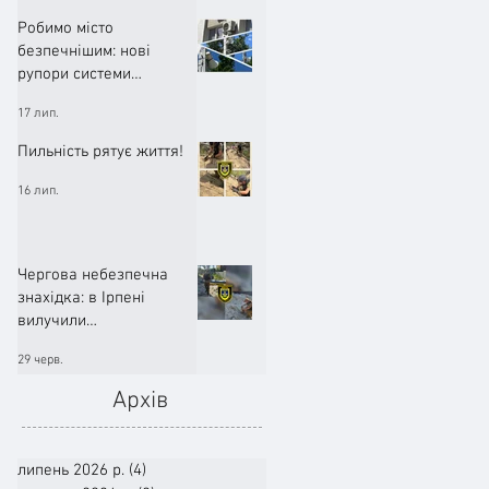
Робимо місто
безпечнішим: нові
рупори системи
оповіщення вже
17 лип.
працюють!
Пильність рятує життя!
16 лип.
Чергова небезпечна
знахідка: в Ірпені
вилучили
артилерійський снаряд
29 черв.
Архів
липень 2026 р.
(4)
4 пости