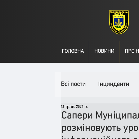
ГОЛОВНА
НОВИНИ
ПРО Н
Всі пости
Інцинденти
13 трав. 2023 р.
День народження
В
Сапери Муніципал
розміновують уро
Спільні заходи
Надз