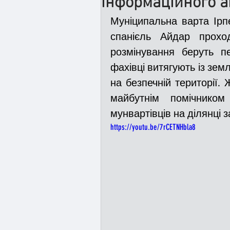
інформаційного а
Муніципальна варта Ірп
Медицина
Новини
спанієль Айдар прохо
розмінування беруть п
фахівці витягують із зем
Адмінпротокол
Свя
на безпечній території. 
майбутнім помічником
мунвартівців на ділянці 
Війна
Розмінування
https://youtu.be/7rCETNHbla8
Курс спротиву
Циві
Громадське формуванн