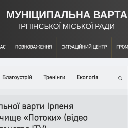
МУНІЦИПАЛЬНА ВАРТА
ІРПІНСЬКОЇ МІСЬКОЇ РАДИ
АС
ПОВНОВАЖЕННЯ
СИТУАЦІЙНИЙ ЦЕНТР
ГРОМ
Благоустрій
Тренінги
Екологія
ідео
Інформація
Нагородження
ьної варти Ірпеня
чище «Потоки» (відео
вичайні заходи
Події
Коронавірус