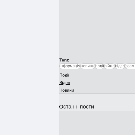
Теги:
інформація
новини
події
війна
відео
розм
Події
Відео
Новини
Останні пости