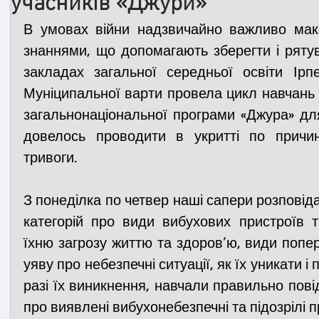
учасників «Джури»
В умовах війни надзвичайно важливо мак
Медицина
Новини
ДТП
Рятувал
знаннями, що допомагають зберегти і рятув
закладах загальної середньої освіти Ірп
Муніципальної варти провела цикл навчань і
Адмінпротокол
Свята
Поліція
Си
загальнонаціональної програми «Джура» для
довелось проводити в укритті по причин
тривоги.
Війна
Розмінування
Добровільна п
З понеділка по четвер наші сапери розповідал
Курс спротиву
Цивільний захист
ДФ
категорій про види вибухових пристроїв та
їхню загрозу життю та здоров’ю, види попер
уяву про небезпечні ситуації, як їх уникати і
Громадське формування
разі їх виникнення, навчали правильно пові
про виявлені вибухонебезпечні та підозрілі 