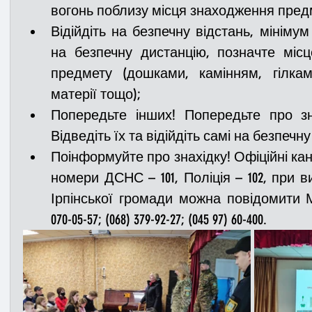
вогонь поблизу місця знаходження пред
Відійдіть на безпечну відстань, мінімум
на безпечну дистанцію, позначте місц
предмету (дошками, камінням, гілкам
матерії тощо);
Попередьте інших! Попередьте про зна
Відведіть їх та відійдіть самі на безпечну
Поінформуйте про знахідку! Офіційні кан
номери ДСНС – 101, Поліція – 102, при в
Ірпінської громади можна повідомити Му
070-05-57; (068) 379-92-27; (045 97) 60-400.