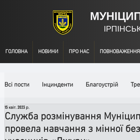
МУНІЦИ
ІРПІНСЬ
ГОЛОВНА
НОВИНИ
ПРО НАС
ПОВНОВАЖЕННЯ
Всі пости
Інцинденти
Благоустрій
Тре
15 квіт. 2023 р.
День народження
Відео
Інформація
Служба розмінування Муніцип
провела навчання з мінної бе
Спільні заходи
Надзвичайні заходи
П