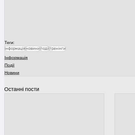
Теги:
інформація
новини
події
тренінги
Інформація
Події
Новини
Останні пости