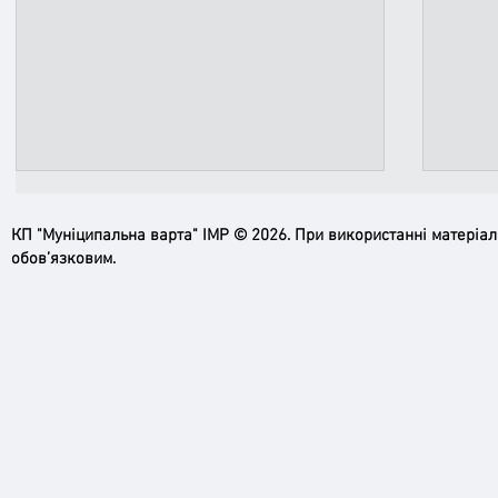
КП "Муніципальна варта" ІМР © 2026. При використанні матеріа
обов’язковим.
Служба розмінування
Мінна
Муніципальної варти проводить
кожн
лекції з мінної безпеки для
Муні
учасників «Джури»
лекці