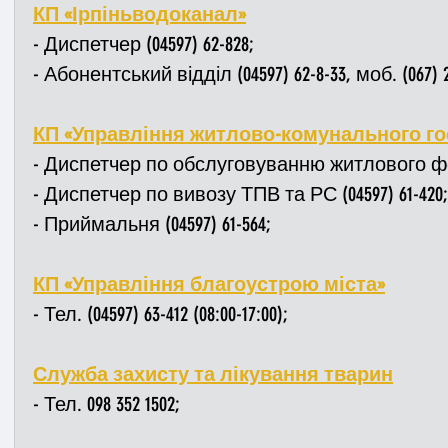
КП «Ірпіньводоканал»
- Диспетчер (04597) 62-828; 
- Абонентський відділ (04597) 62-8-33, моб. (067) 2
КП «Управління житлово-комунального го
- Диспетчер по обслуговуванню житлового фонд
- Диспетчер по вивозу ТПВ та РС (04597) 61-420;
- Приймальня (04597) 61-564;
КП «Управління благоустрою міста»
- Тел. (04597) 63-412 (08:00-17:00);
Служба захисту та лікування тварин
- Тел. 098 352 1502;