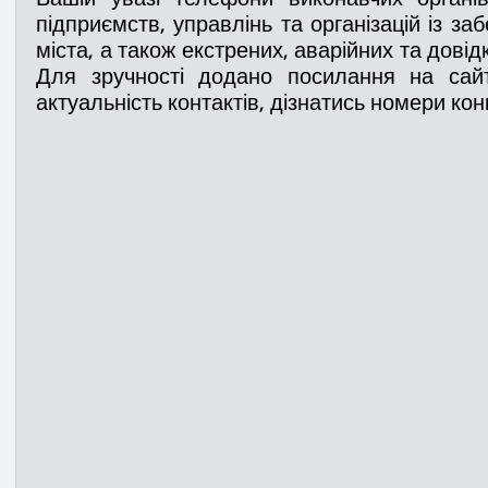
підприємств, управлінь та організацій із заб
міста, а також екстрених, аварійних та довід
Медицина
Новини
ДТП
Рятувал
Для зручності додано посилання на сайт
актуальність контактів, дізнатись номери кон
Адмінпротокол
Свята
Поліція
Си
Війна
Розмінування
Добровільна п
Курс спротиву
Цивільний захист
ДФ
Громадське формування