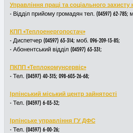
Управління праці та соціального захисту
- Відділ прийому громадян тел. (04597) 62-785; мо
КПП «Теплоенергопостач»
- Диспетчер (04597) 63-314; моб. 096-209-13-85;
- Абонентський відділ (04597) 63-331;
ПКПП «Теплокомунсервіс»
- Тел. (04597) 40-315; 098-603-26-68;
Ірпінський міський центр зайнятості
- Тел. (04597) 6-03-32;
Ірпінське управління ГУ ДФС
- Тел. (04597) 6-00-26;