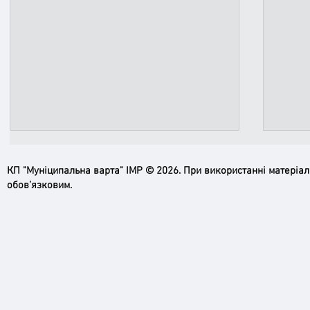
КП "Муніципальна варта" ІМР © 2026. При використанні матеріа
обов’язковим.
Пильн
Робимо місто безпечнішим: нові
рупори системи оповіщення вже