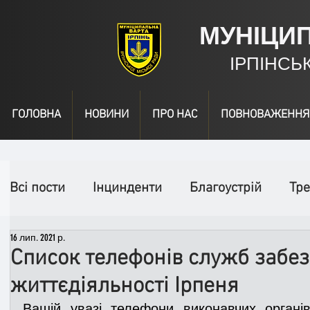
МУНІЦИ
ІРПІНСЬ
ГОЛОВНА
НОВИНИ
ПРО НАС
ПОВНОВАЖЕННЯ
Всі пости
Інцинденти
Благоустрій
Тре
16 лип. 2021 р.
День народження
Відео
Інформація
Список телефонів служб забе
життєдіяльності Ірпеня
Спільні заходи
Надзвичайні заходи
П
Вашій увазі телефони виконавчих органів 