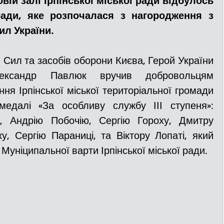
овій залі Ірпінської міської ради відбулось 
ради, яке розпочалася з нагородження з 
ил України.
ДТП
Рятувальники
Паркування
Сил та засобів оборони Києва, Герой України 
та
Поліція
Ситуаційний центр
лександр Павлюк вручив добровольцям 
я Ірпінської міської територіальної громади 
-медалі «За особливу службу ІІІ ступеня»: 
Добровільна пожежна дружина
 Андрію Побочію, Сергію Гороху, Дмитру 
, Сергію Параниці, та Віктору Лопаті, який 
 Муніципальної варти Ірпінської міської ради.
льний захист
ДФТГ
я