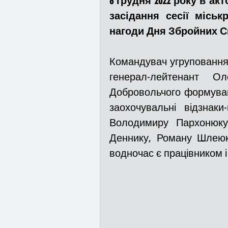
8 грудня 2022 року в акт
засідання сесії міськ
нагоди Дня Збройних С
Медицина
Новини
Командувач угруповання 
Адмінпротокол
Свя
генерал-лейтенант О
Добровольчого формуванн
заохочувальні відзнаки
Війна
Розмінування
Володимиру Пархонюку,
Деннику, Роману Шлеюку
водночас є працівником і
Курс спротиву
Циві
Громадське формуванн