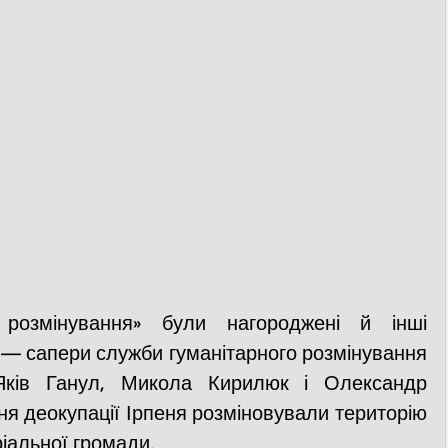
розмінування» були нагороджені й інші 
 
—
 сапери служби гуманітарного розмінування 
Яків Ганул, Микола Кирилюк і Олександр 
дня деокупації Ірпеня розміновували територію 
ріальної громади.