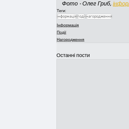
Фото - Олег Гриб, 
інфор
Теги:
інформація
події
нагородження
Інформація
Події
Нагородження
Останні пости