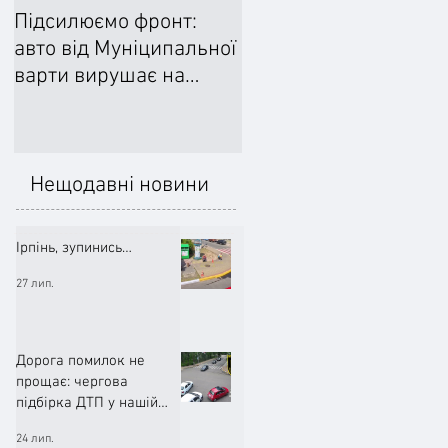
Підсилюємо фронт:
Ліквідували наслідки
авто від Муніципальної
негоди: Добровільне
варти вирушає на
формування
передову
цивільного захисту
допомогло впоратися
підтопленнями
Нещодавні новини
Ірпінь, зупинись…
27 лип.
Дорога помилок не
прощає: чергова
підбірка ДТП у нашій
громаді (ВІДЕО)
24 лип.