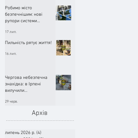
Робимо місто
безпечнішим: нові
рупори системи
оповіщення вже
17 лип.
працюють!
Пильність рятує життя!
16 лип.
Чергова небезпечна
знахідка: в Ірпені
вилучили
артилерійський снаряд
29 черв.
Архів
липень 2026 р.
(4)
4 пости