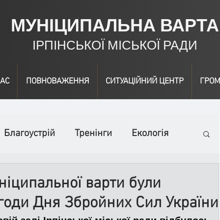
МУНІЦИПАЛЬНА ВАРТА
ІРПІНСЬКОЇ МІСЬКОЇ РАДИ
АС
ПОВНОВАЖЕННЯ
СИТУАЦІЙНИЙ ЦЕНТР
ГРОМ
Благоустрій
Тренінги
Екологія
ідео
Інформація
Нагородження
ніципальної варти були
годи Дня Збройних Сил України
вичайні заходи
Події
Коронавірус