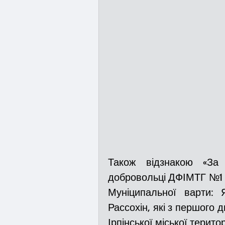
Також відзнакою «За 
добровольці ДФІМТГ №1
Муніципальної варти: 
Рассохін, які з першого 
Ірпінської міської терито