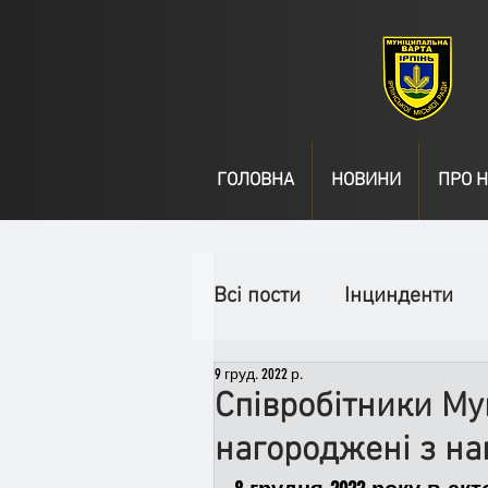
ГОЛОВНА
НОВИНИ
ПРО Н
Всі пости
Інцинденти
9 груд. 2022 р.
День народження
В
Співробітники Му
нагороджені з на
Спільні заходи
Надз