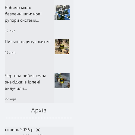
Робимо місто
безпечнішим: нові
рупори системи
оповіщення вже
17 лип.
працюють!
Пильність рятує життя!
16 лип.
Чергова небезпечна
знахідка: в Ірпені
вилучили
артилерійський снаряд
29 черв.
Архів
липень 2026 р.
(4)
4 пости