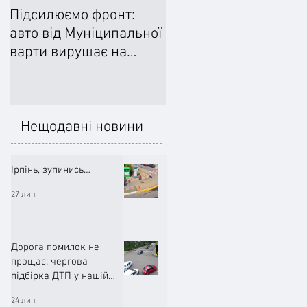
Підсилюємо фронт:
Ліквідували наслідки
авто від Муніципальної
негоди: Добровільне
варти вирушає на
формування
передову
цивільного захисту
допомогло впоратися
підтопленнями
Нещодавні новини
Ірпінь, зупинись…
27 лип.
Дорога помилок не
прощає: чергова
підбірка ДТП у нашій
громаді (ВІДЕО)
24 лип.