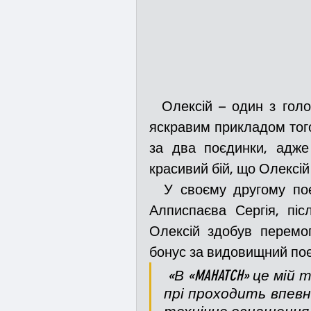
  Олексій – один з головних претендентів на перемогу в Гран-прі, є 
яскравим прикладом того
за два поєдинки, адже
красивий бій, що Олексій
  У своєму другому поєдинку видав неймовірний бій вечора проти 
Алписпаєва Сергія, піс
Олексій здобув перемог
бонус за видовищний по
 «В «MAHATCH» це мій третій поєдинок. Підготовка перед гран-
прі проходить впевн