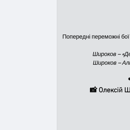
Попередні переможні бої
Широков – «Д
Широков – Ал

📸 Олексій Ш