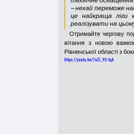
технічне оснащення.
– нехай переможе най
це найкраща ліги к
реалізувати на цьом
  Отримайте чергову порцію емоцій від Олексія Широкова, а від нас 
вітання з новою важко
Рівненської області з бо
https://youtu.be/7oZi_92-tqA