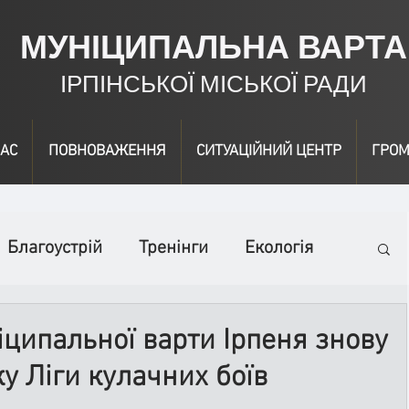
МУНІЦИПАЛЬНА ВАРТА
ІРПІНСЬКОЇ МІСЬКОЇ РАДИ
АС
ПОВНОВАЖЕННЯ
СИТУАЦІЙНИЙ ЦЕНТР
ГРОМ
Благоустрій
Тренінги
Екологія
ідео
Інформація
Нагородження
іципальної варти Ірпеня знову
у Ліги кулачних боїв
вичайні заходи
Події
Коронавірус