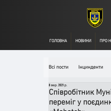
ГОЛОВНА
НОВИНИ
ПРО Н
Всі пости
Інцинденти
8 вер. 2021 р.
День народження
В
Співробітник Мун
переміг у поєдинк
Спільні заходи
Надз