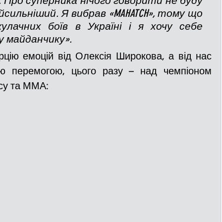
 Про суперника нічого говорити не буду 
сильніший. Я вибрав «MAHATCH», тому що 
улачних боїв в Україні і я хочу себе 
у майданчику».
ю перемогою, цього разу – над чемпіоном 
ксу та ММА: