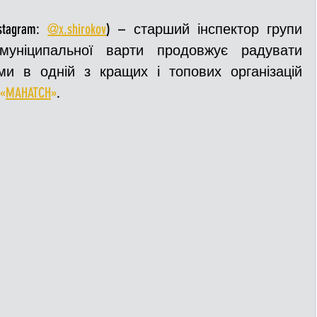
tagram: 
@x.shirokov
) – старший інспектор групи 
ДТП
Рятувальники
Паркування
 муніципальної варти продовжує радувати 
ми в одній з кращих і топових організацій 
«
MAHATCH
»
.
та
Поліція
Ситуаційний центр
Добровільна пожежна дружина
льний захист
ДФТГ
я