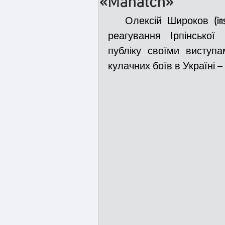
«Mahatch»
   Олексій Широков (ins
Медицина
Новини
реагування Ірпінської
публіку своїми виступа
кулачних боїв в Україні – 
Адмінпротокол
Свя
Війна
Розмінування
Курс спротиву
Циві
Громадське формуванн