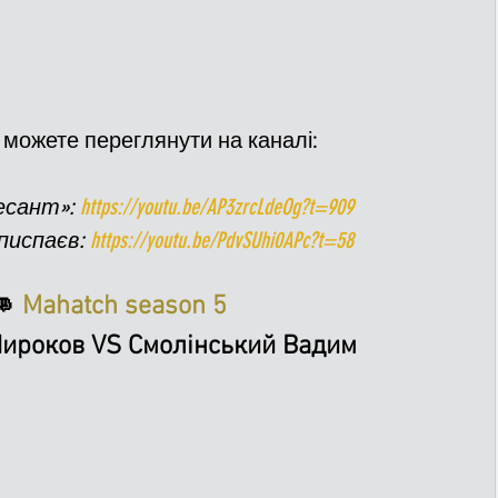
 можете переглянути на каналі:
есант»: 
https://youtu.be/AP3zrcLdeOg?t=909
писпаєв: 
https://youtu.be/PdvSUhi0APc?t=58
 
Mahatch season 5
ироков VS Смолінський Вадим  