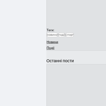
Теги:
новини
події
спорт
Новини
Події
Останні пости