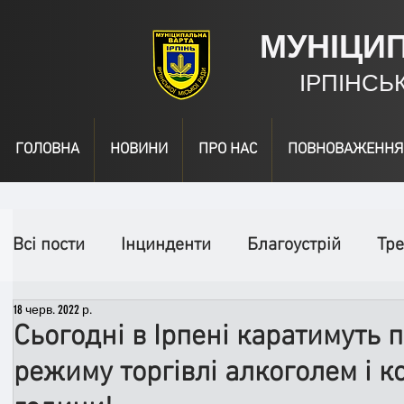
МУНІЦИ
ІРПІНСЬ
ГОЛОВНА
НОВИНИ
ПРО НАС
ПОВНОВАЖЕННЯ
Всі пости
Інцинденти
Благоустрій
Тре
18 черв. 2022 р.
День народження
Відео
Інформація
Сьогодні в Ірпені каратимуть 
режиму торгівлі алкоголем і к
Спільні заходи
Надзвичайні заходи
П