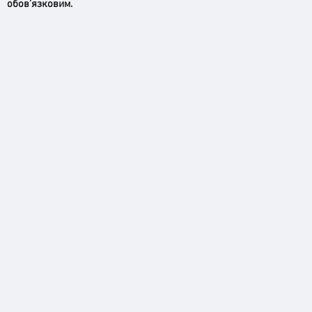
обов’язковим.
Ірпінь, зупинись…
Доро
черго
грома