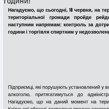
години!
Нагадуємо, що сьогодні, 18 червня, на тери
Медицина
Новини
ДТП
Рятувал
територіальної громади пройде рейд
наступним напрямам: 
контроль за дотр
години і торгівля спиртним у недозволен
Адмінпротокол
Свята
Поліція
Си
Війна
Розмінування
Добровільна п
Курс спротиву
Цивільний захист
ДФ
Підприємці, які порушують установлений у в
Громадське формування
алкоголю, притягатимуться до адміністрат
Нагадуємо, що на даний момент на терит