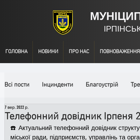
МУНІЦИ
ІРПІНСЬ
ГОЛОВНА
НОВИНИ
ПРО НАС
ПОВНОВАЖЕННЯ
Всі пости
Інцинденти
Благоустрій
Тре
7 вер. 2022 р.
День народження
Відео
Інформація
Телефонний довідник Ірпеня 
☎️ Актуальний телефонний довідник структурн
Спільні заходи
Надзвичайні заходи
П
міської ради, підприємств, управлінь та орган