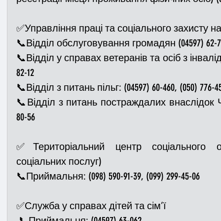
✅Управління праці та соціального захисту н
📞Відділ обслуговування громадян (04597) 62-785,
📞Відділ у справах ветеранів та осіб з інвалідніс
82-12
📞Відділ з питань пільг: (04597) 60-460, (050) 776-45
📞Відділ з питань постраждалих внаслідок ЧАЕС
80-56 
✅Територіальний центр соціального об
соціальних послуг) 
📞Приймальня: (098) 590-91-39, (099) 299-45-06
✅Служба у справах дітей та сім’ї
 📞Приймальня: (04597) 63-062