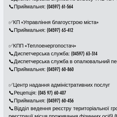
📞Приймальня: (04597) 61-564
✅КП «Управління благоустрою міста» 
📞Приймальня: (04597) 63-412
✅КПП «Теплоенергопостач» 
📞Диспетчерська служба: (04597) 63-314
📞Диспетчерська служба в опалювальний період
📞Приймальня: (04597) 60-860
✅Центр надання адміністративних послуг
📞Рецепція: (045 97) 60-407
📞Приймальня: (04597) 60-456
📞Відділ ведення реєстру територіальної гро
реєстрації місця проживання фізичних осіб) (04