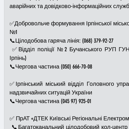
аварійних та довідково-інформаційних служб
Медицина
Новини
ДТП
Рятувал
✅Добровольче формування Ірпінської місько
№1
📞Цілодобова гаряча лінія: (068) 379-92-27
Адмінпротокол
Свята
Поліція
Си
 ✅Відділ поліції №2 Бучанського РУП ГУНП в Київській області (м. 
Ірпінь)
Війна
Розмінування
Добровільна п
📞Чергова частина (050) 666-70-08
✅Ірпінський міський відділ Головного упр
Курс спротиву
Цивільний захист
ДФ
надзвичайних ситуацій України
📞Чергова частина (045 97) 925-01
Громадське формування
✅ ПрАТ «ДТЕК Київські Регіональні Електром
 📞Багатоканальний цілодобовий кол-центр (067) 495-70-40; (099) 495-70-40, 