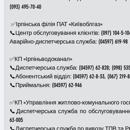
(093) 495-70-40
 ✅Ірпінська філія ПАТ «Київоблгаз»
📞Центр обслуговування клієнтів: (097) 104-5-104, 
Аварійно-диспетчерська служба: (04597) 619-98
✅КП «Ірпіньводоканал» 
📞Диспетчерська служба: (04597) 62-828; (098) 535
📞Абонентський відділ: (04597) 62-8-33, (067) 219-8
📞Приймальня: (04597) 62-946
✅КП «Управління житлово-комунального госп
📞Диспетчерська служба по обслуговуванню 
63-005
📞Диспетчерська служба по вивозу ТПВ та РС: 