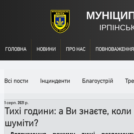
МУНІЦИ
ІРПІНСЬ
ГОЛОВНА
НОВИНИ
ПРО НАС
ПОВНОВАЖЕННЯ
Всі пости
Інцинденти
Благоустрій
Тре
1 серп. 2021 р.
День народження
Відео
Інформація
Тихі години: а Ви знаєте, коли
шуміти?
Спільні заходи
Надзвичайні заходи
П