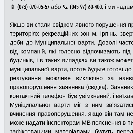
Якщо ви стали свідком явного порушення п
територіях рекреаційних зон м. Ірпінь, звер
доби до Муніципальної варти. Доволі част
від компаній, які голосно відпочивають під
будинків, і в таких випадках ви також можете
муніципальної варти, проте будьте готові до 
реагування можливе виключно за наявно
правопорушення заявника (свідка). Заявник
контактний телефон був увімкнений, і виїха
Муніципальної варти міг з ним зв'язатис
вчинення правопорушення, якщо він там не 
може надати інспекторам МВ пояснення в пис
зафіксованими матеріалами будуть перед