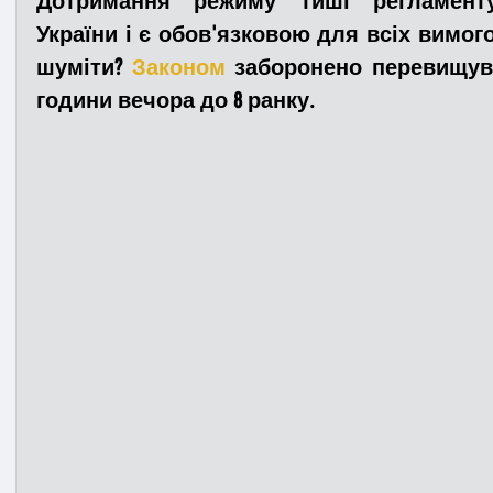
Дотримання режиму тиші регламенту
України і є обов'язковою для всіх вимог
шуміти? 
Законом
 заборонено перевищува
Медицина
Новини
ДТП
Рятувал
години вечора до 8 ранку.
Адмінпротокол
Свята
Поліція
Си
Війна
Розмінування
Добровільна п
Курс спротиву
Цивільний захист
ДФ
Громадське формування