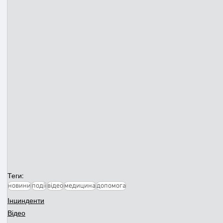
Теги:
новини
події
відео
медицина
допомога
Інцинденти
Відео