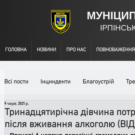
МУНІЦИ
ІРПІНСЬ
ГОЛОВНА
НОВИНИ
ПРО НАС
ПОВНОВАЖЕННЯ
Всі пости
Інцинденти
Благоустрій
Тре
9 черв. 2021 р.
День народження
Відео
Інформація
Тринадцятирічна дівчина потр
після вживання алкоголю (ВІД
Спільні заходи
Надзвичайні заходи
П