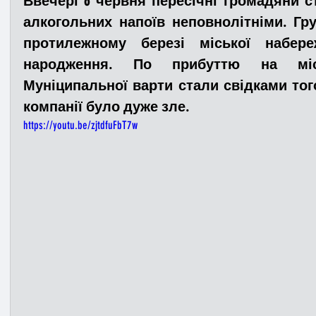
Ввечері 6 червня пересічні громадяни с
алкогольних напоїв неповнолітніми. Груп
протилежному березі міської набере
Медицина
Новини
ДТП
Рятувал
народження. По прибуттю на місц
Муніципальної варти стали свідками того,
Адмінпротокол
Свята
Поліція
Си
компанії було дуже зле. 
https://youtu.be/zjtdfuFbT7w
Війна
Розмінування
Добровільна п
Курс спротиву
Цивільний захист
ДФ
Громадське формування