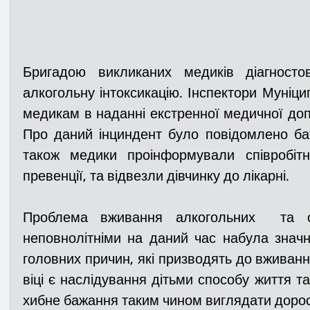
Бригадою викликаних медиків діагносто
алкогольну інтоксикацію. Інспектори Муніци
медикам в наданні екстренної медичної доп
Про даний інциндент було повідомлено бат
також медики проінформували співробітн
превенції, та відвезли дівчинку до лікарні. 
Проблема вживання алкогольних  та сл
неповнолітніми на даний час набула значно
головних причин, які призводять до вживанн
віці є наслідування дітьми способу життя т
хибне бажання таким чином виглядати дорос