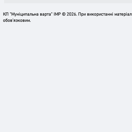
КП "Муніципальна варта" ІМР © 2026. При використанні матеріа
обов’язковим.
Ірпінь, зупинись…
Доро
черго
грома