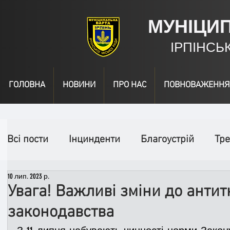
МУНІЦИ
ІРПІНСЬ
ГОЛОВНА
НОВИНИ
ПРО НАС
ПОВНОВАЖЕННЯ
Всі пости
Інцинденти
Благоустрій
Тре
10 лип. 2023 р.
День народження
Відео
Інформація
Увага! Важливі зміни до анти
законодавства
Спільні заходи
Надзвичайні заходи
П