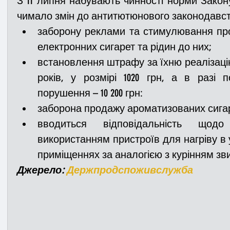
З 11 липня набувають чинності норми Закону
чимало змін до антитютюнового законодавст
заборону реклами та стимулювання про
Медицина
Новини
ДТП
Рятувал
електронних сигарет та рідин до них;
встановлення штрафу за їхню реалізацію 
Адмінпротокол
Свята
Поліція
Си
років, у розмірі 1020 грн, а в разі 
порушення – 10 200 грн:
заборона продажу ароматизованих сига
Війна
Розмінування
Добровільна п
вводиться відповідальність щод
використанням пристроїв для нагріву в у
приміщеннях за аналогією з курінням зв
Курс спротиву
Цивільний захист
ДФ
Джерело: 
Держпродспоживслужба
Громадське формування