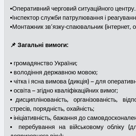
▪️Оперативний черговий ситуаційного центру.
▪️Інспектор служби патрулювання і реагуванн
▪️Монтажник зв’язку-спаювальник (інтернет,
📌 Загальні вимоги:
▪️ громадянство України;
▪️ володіння державною мовою;
▪️ чітка і ясна вимова (дикція) – для оператив
▪️ освіта – згідно кваліфікаційних вимог;
▪️дисциплінованість, організованість, відпо
стресів, порядність, охайність;
▪️ ініціативність, бажання до самовдосконале
▪️ перебування на військовому обліку (дл
допризовного віку);