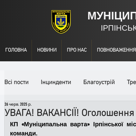
МУНІЦИ
ІРПІНСЬ
ГОЛОВНА
НОВИНИ
ПРО НАС
ПОВНОВАЖЕННЯ
Всі пости
Інцинденти
Благоустрій
Тре
26 черв. 2025 р.
День народження
Відео
Інформація
УВАГА! ВАКАНСІЇ! Оголошення
КП «Муніципальна варта» Ірпінської мі
Спільні заходи
Надзвичайні заходи
П
команди.