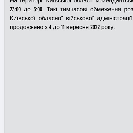
На території Київської області комендантсь
23:00 до 5:00. Такі тимчасові обмеження р
Київської обласної військової адміністрації 
Медицина
Новини
ДТП
Рятувал
продовжено з 4 до 11 вересня 2022 року.
Адмінпротокол
Свята
Поліція
Си
Війна
Розмінування
Добровільна п
Курс спротиву
Цивільний захист
ДФ
Громадське формування