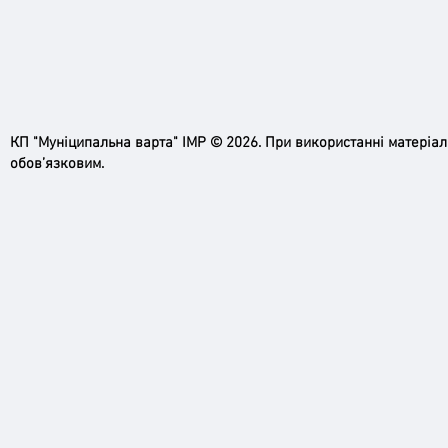
рупо
прац
КП "Муніципальна варта" ІМР © 2026. При використанні матеріа
обов’язковим.