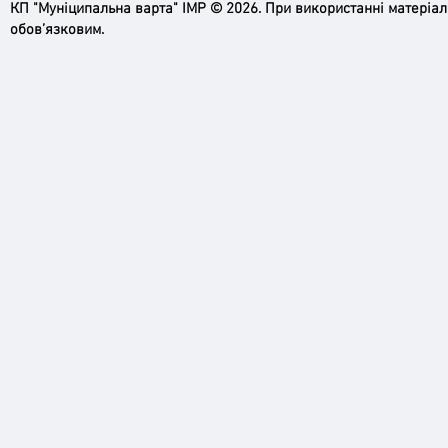
КП "Муніципальна варта" ІМР © 2026. При використанні матеріа
обов’язковим.
Ірпінь, зупинись…
Доро
черго
грома