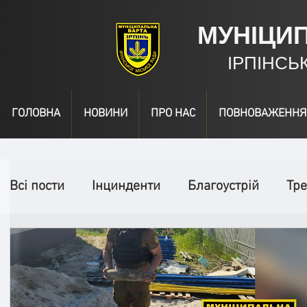
МУНІЦИ
ІРПІНСЬ
ГОЛОВНА
НОВИНИ
ПРО НАС
ПОВНОВАЖЕННЯ
Всі пости
Інцинденти
Благоустрій
Тре
День народження
Відео
Інформація
Спільні заходи
Надзвичайні заходи
П