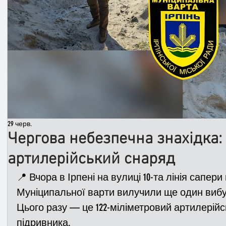
Медицина
Новини
ДТП
Рятувал
Адмінпротокол
Свята
Поліція
Си
Війна
Розмінування
Добровільна п
29 черв.
Чергова небезпечна знахідка: 
Курс спротиву
Цивільний захист
ДФ
артилерійський снаряд
📍 Вчора в Ірпені на вулиці 10-та лінія сапери
Муніципальної варти вилучили ще один виб
Громадське формування
Цього разу — це 122-міліметровий артилерійс
підривника.