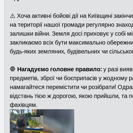
⚠️ Хоча активні бойові дії на Київщині закінч
на території нашої громади регулярно знахо
залишки війни. Земля досі приховує у собі мі
закликаємо всіх бути максимально обережни
будь-яких земляних, будівельних чи сільсько
🛑 
Нагадуємо головне правило:
 у разі вия
предметів, зброї чи боєприпасів у жодному ра
намагайтеся перемістити чи розібрати! Одраз
відстань тією ж дорогою, якою прийшли, та п
фахівцям.