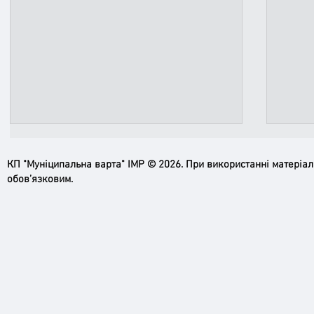
КП "Муніципальна варта" ІМР © 2026. При використанні матеріа
обов’язковим.
Ірпінь, зупинись…
Доро
черго
грома