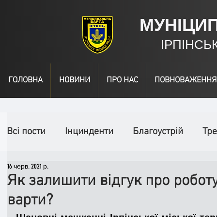
МУНІЦИ
ІРПІНСЬ
ГОЛОВНА
НОВИНИ
ПРО НАС
ПОВНОВАЖЕННЯ
Всі пости
Інцинденти
Благоустрій
Тре
16 черв. 2021 р.
День народження
Відео
Інформація
Як залишити відгук про робот
варти?
Спільні заходи
Надзвичайні заходи
П