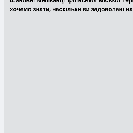
Шановні мешканці Ірпінської міської тер
хочемо знати, наскільки ви задоволені 
Медицина
Новини
ДТП
Рятувал
Адмінпротокол
Свята
Поліція
Си
Війна
Розмінування
Добровільна п
Курс спротиву
Цивільний захист
ДФ
Громадське формування