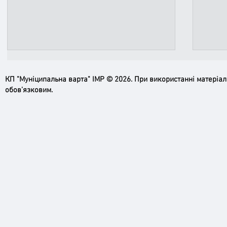
КП "Муніципальна варта" ІМР © 2026. При використанні матеріа
обов’язковим.
Ірпінь, зупинись…
Доро
черго
грома