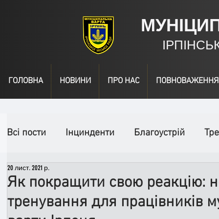
МУНІЦИ
ІРПІНСЬ
ГОЛОВНА
НОВИНИ
ПРО НАС
ПОВНОВАЖЕННЯ
Всі пости
Інцинденти
Благоустрій
Тре
20 лист. 2021 р.
День народження
Відео
Інформація
Як покращити свою реакцію: 
тренування для працівників м
Спільні заходи
Надзвичайні заходи
П