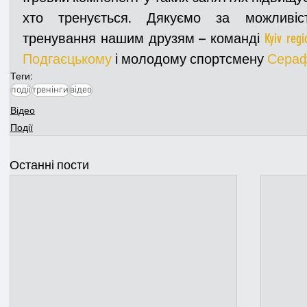
хто тренується. Дякуємо за можливіст
тренування нашим друзям – команді 
Kyiv reg
Подгаєцькому
 і молодому спортсмену 
Сераф
Теги:
події
тренінги
відео
Відео
Події
Останні пости