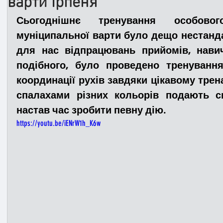
варти Ірпеня
Сьогоднішнє тренування особового
Медицина
Новини
ДТП
Рятувал
муніципальної варти було дещо нестанда
для нас відпрацювань прийомів, навич
подібного, було проведено тренування 
Адмінпротокол
Свята
Поліція
Си
координації рухів завдяки цікавому тренаже
спалахами різних кольорів подають с
настав час зробити певну дію. 
Війна
Розмінування
Добровільна п
https://youtu.be/iENrW1h_K6w
Курс спротиву
Цивільний захист
ДФ
Громадське формування