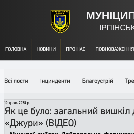
МУНІЦИ
ІРПІНСЬ
ГОЛОВНА
НОВИНИ
ПРО НАС
ПОВНОВАЖЕННЯ
Всі пости
Інцинденти
Благоустрій
Тре
10 трав. 2023 р.
День народження
Відео
Інформація
Як це було: загальний вишкіл 
«Джури» (ВІДЕО)
Спільні заходи
Надзвичайні заходи
П