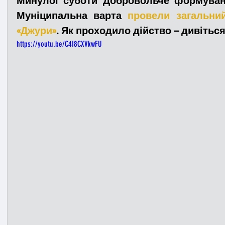
Минулої суботи Добровольче формування
Муніципальна варта 
провели загальний
«Джури»
. Як проходило дійство – дивітьс
Медицина
Новини
ДТП
Рятувал
https://youtu.be/C4I8CXVkwFU
Адмінпротокол
Свята
Поліція
Си
Війна
Розмінування
Добровільна п
Курс спротиву
Цивільний захист
ДФ
Громадське формування