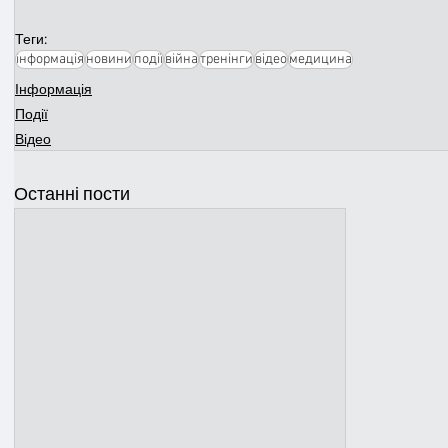
Теги:
інформація
новини
події
війна
тренінги
відео
медицина
Інформація
Події
Відео
Останні пости