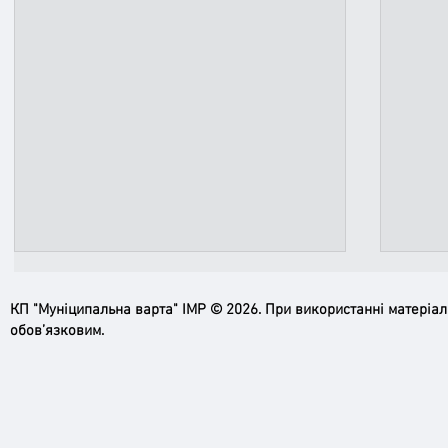
КП "Муніципальна варта" ІМР © 2026. При використанні матеріа
обов’язковим.
Ірпінь, зупинись…