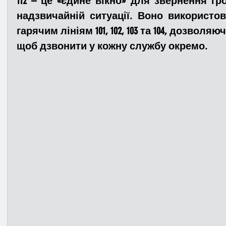
112 – це «єдине вікно» для звернення гр
надзвичайній ситуації. Воно використов
гарячим лініям 101, 102, 103 та 104, дозволяю
Медицина
Новини
ДТП
Рятувал
щоб дзвонити у кожну службу окремо. 
Адмінпротокол
Свята
Поліція
Си
Війна
Розмінування
Добровільна п
Курс спротиву
Цивільний захист
ДФ
Громадське формування