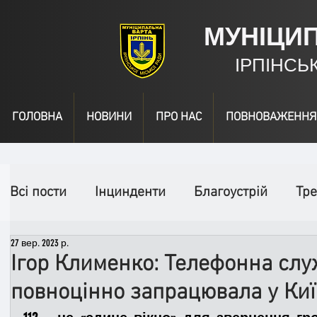
МУНІЦИ
ІРПІНСЬ
ГОЛОВНА
НОВИНИ
ПРО НАС
ПОВНОВАЖЕННЯ
Всі пости
Інцинденти
Благоустрій
Тре
27 вер. 2023 р.
День народження
Відео
Інформація
Ігор Клименко: Телефонна слу
повноцінно запрацювала у Киї
Спільні заходи
Надзвичайні заходи
П