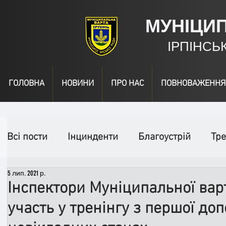
МУНІЦИ
ІРПІНСЬ
ГОЛОВНА
НОВИНИ
ПРО НАС
ПОВНОВАЖЕННЯ
Всі пости
Інцинденти
Благоустрій
Тре
5 лип. 2021 р.
День народження
Відео
Інформація
Інспектори Муніципальної ва
участь у тренінгу з першої до
Спільні заходи
Надзвичайні заходи
П