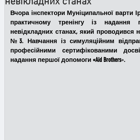
невікладних станах
Вчора інспектори Муніципальної варти І
Медицина
Новини
ДТП
Рятувал
практичному тренінгу із надання 
невідкладних станах, який проводився на
№3. Навчання із симуляційним відпра
Адмінпротокол
Свята
Поліція
Си
професійними сертифікованими досв
надання першої допомоги «Aid Brothers
»
.
Війна
Розмінування
Добровільна п
Курс спротиву
Цивільний захист
ДФ
Громадське формування