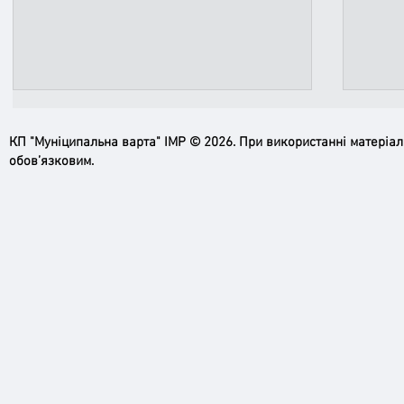
КП "Муніципальна варта" ІМР © 2026. При використанні матеріа
обов’язковим.
Ірпінь, зупинись…
Доро
черго
грома