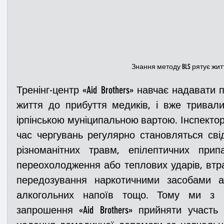
Знання методу BLS рятує жит
Тренінг-центр «
Aid Brothers» навчає надавати
життя до прибуття медиків, і вже тривал
ірпінською муніципальною вартою
. Інспекто
час чергувань регулярно 
становляться сві
різноманітних травм, епілептичних припад
переохолодження або теплових ударів, втрат
передозування наркотичними засобами а
алкогольних напоїв тощо. Тому ми з ра
запрошення «
Aid Brothers» прийняти участ