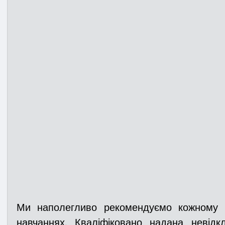
Ми наполегливо рекомендуємо кожному б
навчаннях. Кваліфіковано надана 
невідк