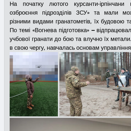
На початку лютого курсанти-ірпінчани
озброєння підрозділів ЗСУ
»
 та мали мож
різними видами гранатометів, їх будовою т
По темі 
«
Вогнева підготовка
»
– 
відпрацювал
учбової гранати до бою та влучно їх метали.
в свою чергу, навчалась основам управлінн