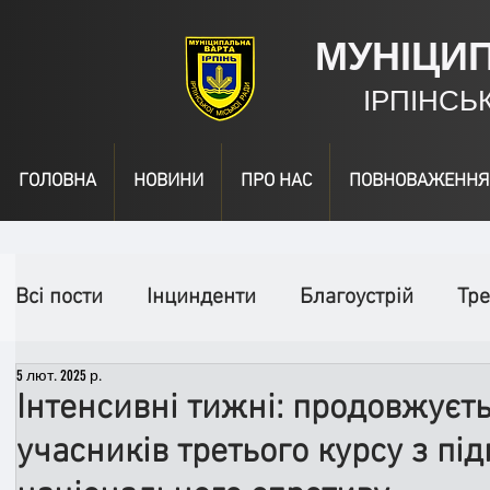
МУНІЦИ
ІРПІНСЬ
ГОЛОВНА
НОВИНИ
ПРО НАС
ПОВНОВАЖЕННЯ
Всі пости
Інцинденти
Благоустрій
Тре
5 лют. 2025 р.
День народження
Відео
Інформація
Інтенсивні тижні: продовжуєт
учасників третього курсу з під
Спільні заходи
Надзвичайні заходи
П