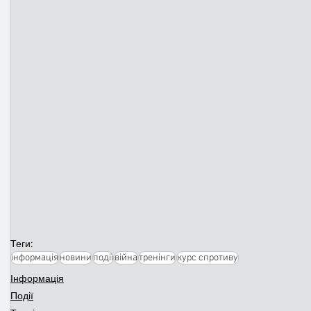
Теги:
інформація
новини
події
війна
тренінги
курс спротиву
Інформація
Події