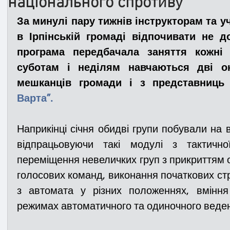
національного спротиву
За минулі пару тижнів інструкторам та у
Медицина
Новини
ДТП
Рятувал
в Ірпінській громаді відпочивати не д
програма передбачала заняття кожні 
суботам і неділям навчаються дві ок
Адмінпротокол
Свята
Поліція
Си
мешканців громади і з представниць
Варта”.
Війна
Розмінування
Добровільна п
Наприкінці січня обидві групи побували на в
відпрацьовуючи такі модулі з тактичної
Курс спротиву
Цивільний захист
ДФ
переміщення невеличких груп з прикриттям о
голосових команд, виконання початкових стрі
з автомата у різних положеннях, вміння
Громадське формування
режимах автоматичного та одиночного веде