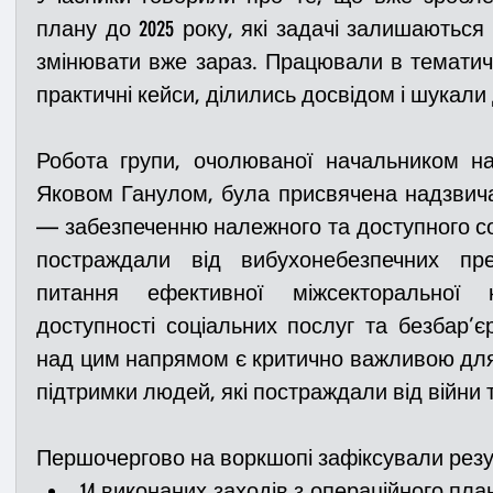
плану до 2025 року, які задачі залишаються 
змінювати вже зараз. Працювали в тематич
практичні кейси, ділились досвідом і шукали 
Робота групи, очолюваної начальником наш
Яковом Ганулом, була присвячена надзвич
— забезпеченню належного та доступного соці
постраждали від вибухонебезпечних пре
питання ефективної міжсекторальної коо
доступності соціальних послуг та безбар’єр
над цим напрямом є критично важливою для 
підтримки людей, які постраждали від війни 
Першочергово на воркшопі зафіксували резу
14 виконаних заходів з операційного план