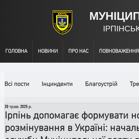
МУНІЦИ
ІРПІНСЬ
ГОЛОВНА
НОВИНИ
ПРО НАС
ПОВНОВАЖЕННЯ
Всі пости
Інцинденти
Благоустрій
Тре
20 трав. 2025 р.
День народження
Відео
Інформація
Ірпінь допомагає формувати н
розмінування в Україні: начал
Спільні заходи
Надзвичайні заходи
П