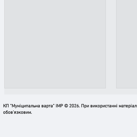
КП "Муніципальна варта" ІМР © 2026. При використанні матеріа
обов’язковим.
Ірпінь, зупинись…