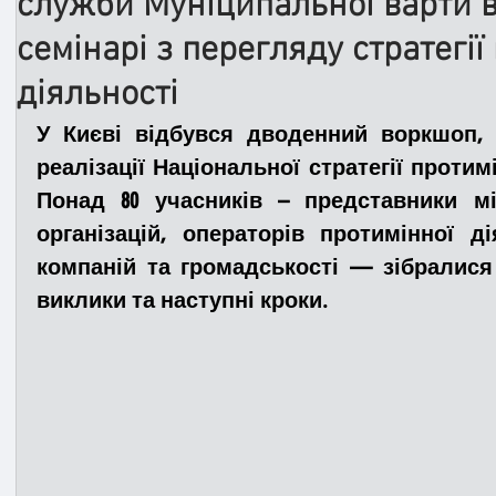
служби Муніципальної варти в
семінарі з перегляду стратегії
Медицина
Новини
ДТП
Рятувал
діяльності
У Києві відбувся дводенний воркшоп, 
Адмінпротокол
Свята
Поліція
Си
реалізації Національної стратегії протимі
Понад 80 учасників – представники мін
організацій, операторів протимінної ді
Війна
Розмінування
Добровільна п
компаній та громадськості — зібралися 
виклики та наступні кроки.
Курс спротиву
Цивільний захист
ДФ
Громадське формування