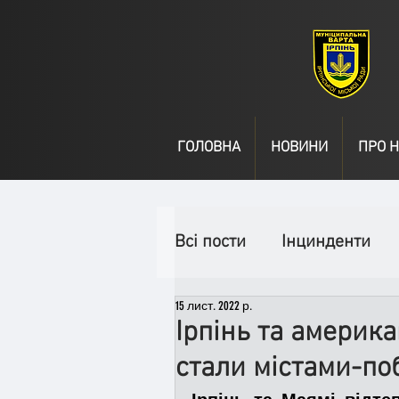
ГОЛОВНА
НОВИНИ
ПРО Н
Всі пости
Інцинденти
15 лист. 2022 р.
День народження
В
Ірпінь та америка
стали містами-п
Спільні заходи
Надз