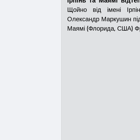
Ірпінь та Маямі відт
Щойно від імені Ірпін
Олександр Маркушин під
Медицина
Новини
Маямі (Флорида, США) Ф
Адмінпротокол
Свя
Війна
Розмінування
Курс спротиву
Циві
Громадське формуванн