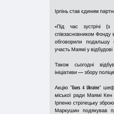
Ірпінь став єдиним партн
«Під час зустрічі (
співзасновником Фонду 
обговорили подальшу с
участь Маямі у відбудові
Також сьогодні відбу
ініціативи — збору поліц
Акцію "Guns 4 Ukraine" ш
міської ради Маямі Кен 
Ірпеню стрілецьку зброю.
Маркушин подякував п