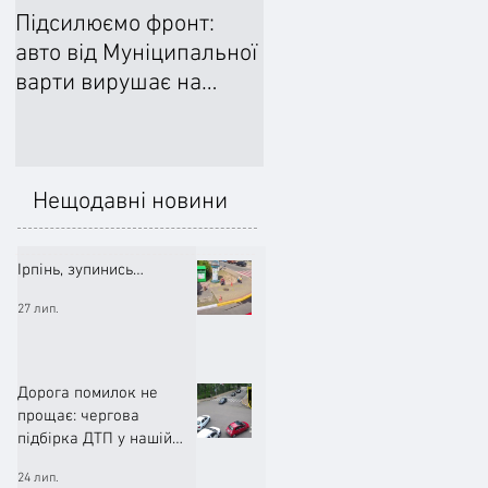
Підсилюємо фронт:
Ліквідували наслідки
авто від Муніципальної
негоди: Добровільне
варти вирушає на
формування
передову
цивільного захисту
допомогло впоратися
підтопленнями
Нещодавні новини
Ірпінь, зупинись…
27 лип.
Дорога помилок не
прощає: чергова
підбірка ДТП у нашій
громаді (ВІДЕО)
24 лип.