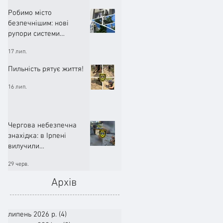
Робимо місто
безпечнішим: нові
рупори системи
оповіщення вже
17 лип.
працюють!
Пильність рятує життя!
16 лип.
Чергова небезпечна
знахідка: в Ірпені
вилучили
артилерійський снаряд
29 черв.
Архів
липень 2026 р.
(4)
4 пости