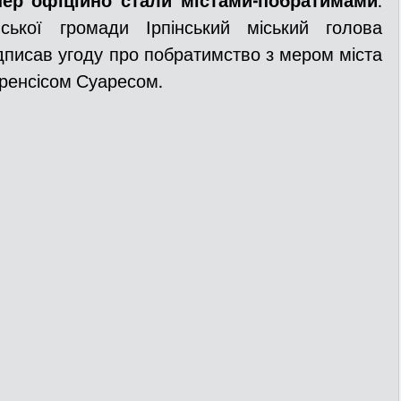
епер офіційно стали містами-побратимами
. 
ської громади Ірпінський міський голова 
писав угоду про побратимство з мером міста 
ДТП
Рятувальники
Паркування
ренсісом Суаресом.
та
Поліція
Ситуаційний центр
Добровільна пожежна дружина
льний захист
ДФТГ
я