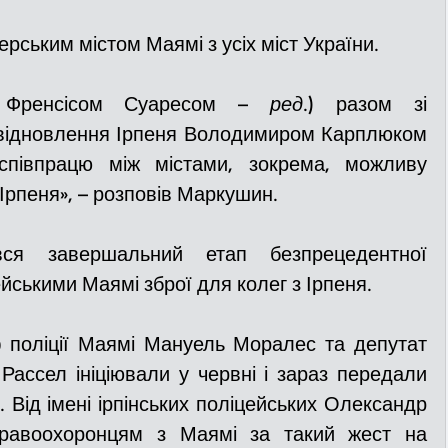
ерським містом Маямі з усіх міст України.
з Френсісом Суаресом – 
ред
.) разом зі 
відновлення Ірпеня Володимиром Карплюком 
півпрацю між містами, зокрема, можливу 
 Ірпеня», – розповів Маркушин.
вся завершальний етап безпрецедентної 
ейськими Маямі зброї для колег з Ірпеня.
еф поліції Маямі Мануель Моралес та депутат 
Рассел ініціювали у червні і зараз передали 
 Від імені ірпінських поліцейських Олександр 
равоохоронцям з Маямі за такий жест на 