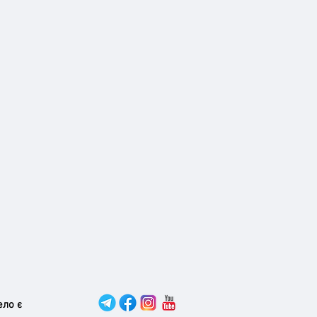
ело є