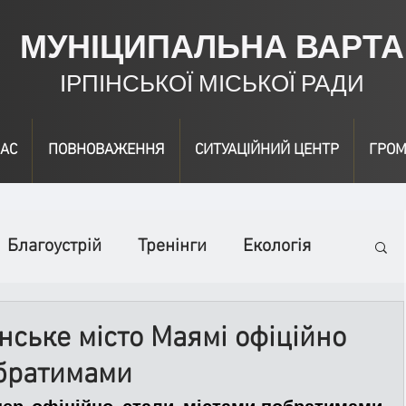
МУНІЦИПАЛЬНА ВАРТА
ІРПІНСЬКОЇ МІСЬКОЇ РАДИ
АС
ПОВНОВАЖЕННЯ
СИТУАЦІЙНИЙ ЦЕНТР
ГРОМ
Благоустрій
Тренінги
Екологія
ідео
Інформація
Нагородження
нське місто Маямі офіційно
обратимами
вичайні заходи
Події
Коронавірус