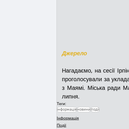
Джерело
Нагадаємо, на сесії Ірпі
проголосували за уклада
з Маямі. Міська ради Ма
липня.
Теги:
інформація
новини
події
Інформація
Події