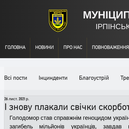
МУНІЦИ
ІРПІНСЬ
ГОЛОВНА
НОВИНИ
ПРО НАС
ПОВНОВАЖЕННЯ
Всі пости
Інцинденти
Благоустрій
Тре
26 лист. 2021 р.
День народження
Відео
Інформація
І знову плакали свічки скорбот
Голодомор став справжнім геноцидом українсь
Спільні заходи
Надзвичайні заходи
П
загибель мільйонів українців, завдав 