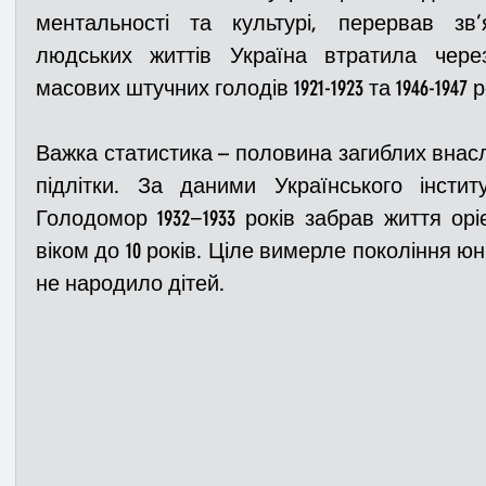
ментальності та культурі, перервав зв’
людських життів Україна втратила через г
Медицина
Новини
ДТП
Рятувал
масових штучних голодів 1921-1923 та 1946-1947 р
Важка статистика – половина загиблих внасл
Адмінпротокол
Свята
Поліція
Си
підлітки. За даними Українського інститу
Голодомор 1932−1933 років забрав життя оріє
Війна
Розмінування
Добровільна п
віком до 10 років. Ціле вимерле покоління юн
не народило дітей.
Курс спротиву
Цивільний захист
ДФ
Громадське формування