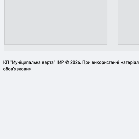
КП "Муніципальна варта" ІМР © 2026. При використанні матеріа
обов’язковим.
Пильн
Робимо місто безпечнішим: нові
рупори системи оповіщення вже
працюють!