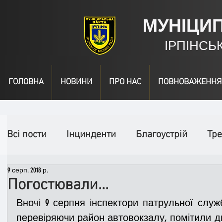
МУНІЦИ
ІРПІНСЬ
ГОЛОВНА
НОВИНИ
ПРО НАС
ПОВНОВАЖЕННЯ
Всі пости
Інцинденти
Благоустрій
Тре
9 серп. 2018 р.
День народження
Відео
Інформація
Погостювали…
Вночі 9 серпня інспектори патрульної служб
Спільні заходи
Надзвичайні заходи
П
перевіряючи район автовокзалу, помітили дв