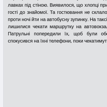
лавках під стіною. Виявилося, що хлопці при
гості до знайомої. Та гостювання не склало
Медицина
Новини
ДТП
Рятувал
проти ночі йти на автобусну зупинку. На такс
лишилися чекати маршрутку на автовокзалі
Патрульні попередили їх, щоб були обе
Адмінпротокол
Свята
Поліція
Си
спокусився на їхні телефони, поки чекатимут
Війна
Розмінування
Добровільна п
Курс спротиву
Цивільний захист
ДФ
Громадське формування