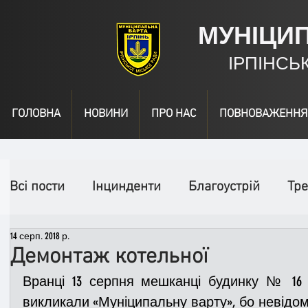
МУНІЦИ
ІРПІНСЬ
ГОЛОВНА
НОВИНИ
ПРО НАС
ПОВНОВАЖЕННЯ
Всі пости
Інцинденти
Благоустрій
Тре
14 серп. 2018 р.
День народження
Відео
Інформація
Демонтаж котельної
Вранці 13 серпня мешканці будинку № 16 п
Спільні заходи
Надзвичайні заходи
П
викликали «Муніципальну варту», бо невідом