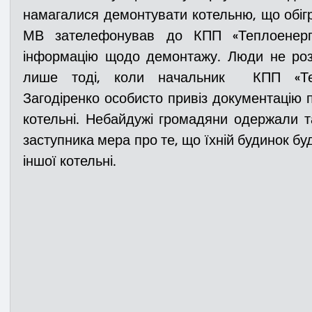
намагалися демонтувати котельню, що обігрі
МВ зателефонував до КПП «Теплоенерго
Медицина
Новини
ДТП
Рятувал
інформацію щодо демонтажу. Люди не розх
лише тоді, коли начальник  КПП «Теп
Загодіренко особисто привіз документацію п
Адмінпротокол
Свята
Поліція
Си
котельні. Небайдужі громадяни одержали та
заступника мера про те, що їхній будинок бу
Війна
Розмінування
Добровільна п
іншої котельні. 
Курс спротиву
Цивільний захист
ДФ
Громадське формування