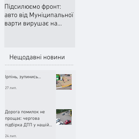
Підсилюємо фронт:
Ліквідували наслідки
авто від Муніципальної
негоди: Добровільне
варти вирушає на
формування
передову
цивільного захисту
допомогло впоратися
підтопленнями
Нещодавні новини
Ірпінь, зупинись…
27 лип.
Дорога помилок не
прощає: чергова
підбірка ДТП у нашій
громаді (ВІДЕО)
24 лип.