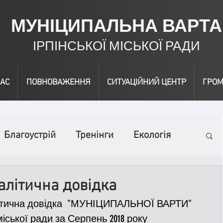
МУНІЦИПАЛЬНА ВАРТА
ІРПІНСЬКОЇ МІСЬКОЇ РАДИ
АС
ПОВНОВАЖЕННЯ
СИТУАЦІЙНИЙ ЦЕНТР
ГРОМ
Благоустрій
Тренінги
Екологія
ідео
Інформація
Нагородження
алітична довідка
ітична довідка  "МУНІЦИПАЛЬНОЇ ВАРТИ" 
вичайні заходи
Події
Коронавірус
міської ради за Серпень 2018 року