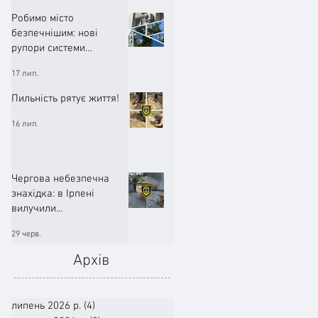
Робимо місто
безпечнішим: нові
рупори системи
оповіщення вже
17 лип.
працюють!
Пильність рятує життя!
16 лип.
Чергова небезпечна
знахідка: в Ірпені
вилучили
артилерійський снаряд
29 черв.
Архів
липень 2026 р.
(4)
4 пости