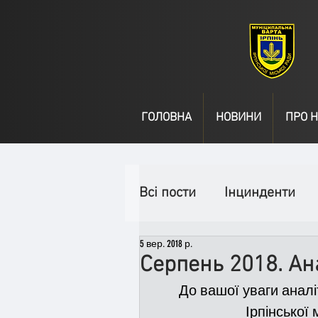
ГОЛОВНА
НОВИНИ
ПРО Н
Всі пости
Інцинденти
5 вер. 2018 р.
День народження
В
Серпень 2018. Ан
До вашої уваги анал
Спільні заходи
Надз
Ірпінської 