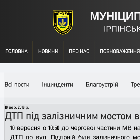
МУНІЦИ
ІРПІНСЬ
ГОЛОВНА
НОВИНИ
ПРО НАС
ПОВНОВАЖЕННЯ
Всі пости
Інцинденти
Благоустрій
Тре
10 вер. 2018 р.
День народження
Відео
Інформація
ДТП під залізничним мостом в 
10 вересня о 10:50 до чергової частини МВ 
Спільні заходи
Надзвичайні заходи
П
ДТП по вул. Підгірній біля залізничного мо