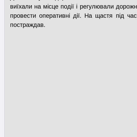
виїхали на місце події і регулювали дорожні
провести оперативні дії. На щастя під час 
Медицина
Новини
ДТП
Рятувал
постраждав. 
Адмінпротокол
Свята
Поліція
Си
Війна
Розмінування
Добровільна п
Курс спротиву
Цивільний захист
ДФ
Громадське формування