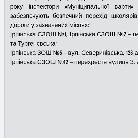
року інспектори «Муніципальної варти» з
забезпечують безпечний перехід школярів
Медицина
Новини
ДТП
Рятувал
дороги у зазначених місцях:
Ірпінська СЗОШ №1, Ірпінська СЗОШ №2 – п
та Тургенєвська;
Адмінпротокол
Свята
Поліція
Си
Ірпінська ЗОШ №3 – вул. Северинівська, 128-а
Ірпінська СЗОШ №12 – перехрестя вулиць З. А
Війна
Розмінування
Добровільна п
Курс спротиву
Цивільний захист
ДФ
Громадське формування