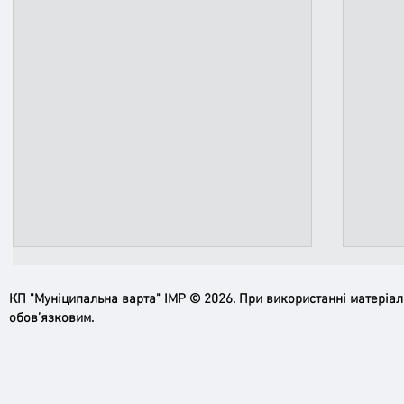
КП "Муніципальна варта" ІМР © 2026. При використанні матеріа
обов’язковим.
Ірпінь, зупинись…