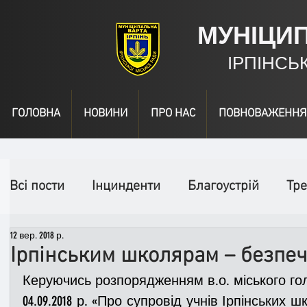
МУНІЦИ
ІРПІНСЬ
ГОЛОВНА
НОВИНИ
ПРО НАС
ПОВНОВАЖЕННЯ
Всі пости
Інцинденти
Благоустрій
Тре
12 вер. 2018 р.
День народження
Відео
Інформація
Ірпінським школярам – безпеч
Керуючись розпорядженням в.о. міського гол
Спільні заходи
Надзвичайні заходи
П
04.09.2018 р. «Про супровід учнів Ірпінських ш