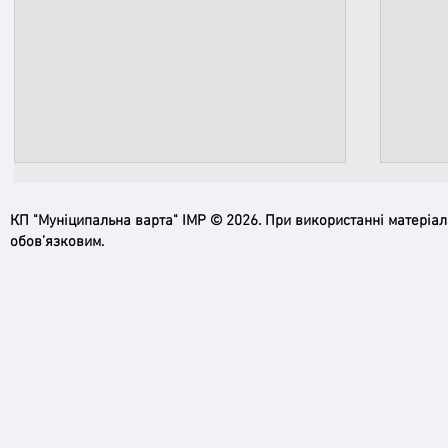
КП "Муніципальна варта" ІМР © 2026. При використанні матеріа
обов’язковим.
Ірпінь, зупинись…
Доро
черго
грома