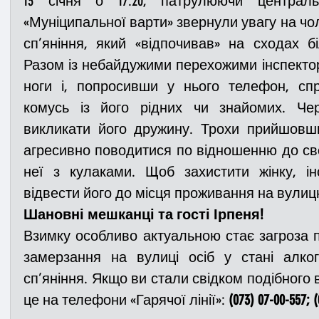
13 січня о 17:20, патрулюючи централь
«Муніципальної варти» звернули увагу на чоло
сп’яніння, який «відпочивав» на сходах б
Медицина
Новини
ДТП
Рятувал
Разом із небайдужими перехожими інспектор
ноги і, попросивши у нього телефон, сп
Адмінпротокол
Свята
Поліція
Си
комусь із його рідних чи знайомих. Че
викликати його дружину. Трохи прийшовши
агресивно поводитися по відношенню до сво
Війна
Розмінування
Добровільна п
неї з кулаками. Щоб захистити жінку, і
відвести його до місця проживання на вулиц
Шановні мешканці та гості Ірпеня!
Курс спротиву
Цивільний захист
ДФ
Взимку особливо актуальною стає загроза пе
замерзання на вулиці осіб у стані алког
Громадське формування
сп’яніння. Якщо ви стали свідком подібного 
це на телефони «Гарячої лінії»: 
(073) 07-00-557; 