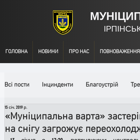
МУНІЦИ
ІРПІНСЬ
ГОЛОВНА
НОВИНИ
ПРО НАС
ПОВНОВАЖЕННЯ
Всі пости
Інцинденти
Благоустрій
Тре
15 січ. 2019 р.
День народження
Відео
Інформація
«Муніципальна варта» застері
на снігу загрожує переохоло
Спільні заходи
Надзвичайні заходи
П