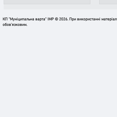
КП "Муніципальна варта" ІМР © 2026. При використанні матеріа
обов’язковим.
Ірпінь, зупинись…
Доро
черго
грома