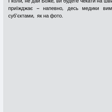
І коли, не дай Боже, ви будете чекати на шви
приїжджає – напевно, десь медики виму
суб’єктами,  як на фото. 