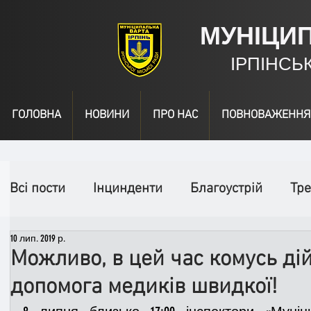
МУНІЦИ
ІРПІНСЬ
ГОЛОВНА
НОВИНИ
ПРО НАС
ПОВНОВАЖЕННЯ
Всі пости
Інцинденти
Благоустрій
Тре
10 лип. 2019 р.
День народження
Відео
Інформація
Можливо, в цей час комусь ді
допомога медиків швидкої!
Спільні заходи
Надзвичайні заходи
П