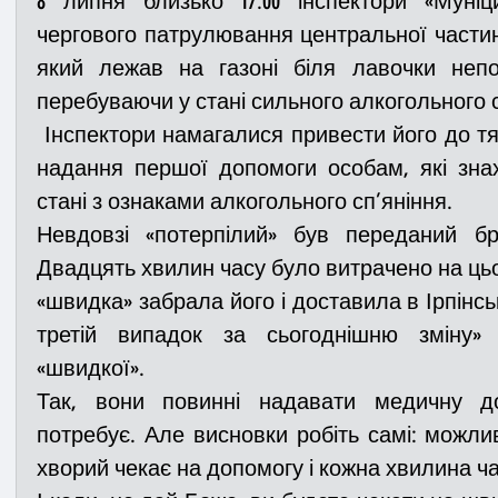
8 липня близько 17:00 інспектори «Муніц
чергового патрулювання центральної частини
який лежав на газоні біля лавочки непода
Медицина
Новини
ДТП
Рятувал
перебуваючи у стані сильного алкогольного с
 Інспектори намагалися привести його до тями, діючи за алгоритмами 
Адмінпротокол
Свята
Поліція
Си
надання першої допомоги особам, які зна
стані з ознаками алкогольного сп’яніння.
Невдовзі «потерпілий» був переданий бр
Війна
Розмінування
Добровільна п
Двадцять хвилин часу було витрачено на цього
«швидка» забрала його і доставила в Ірпінськ
третій випадок за сьогоднішню зміну» 
Курс спротиву
Цивільний захист
ДФ
«швидкої».
Так, вони повинні надавати медичну до
Громадське формування
потребує. Але висновки робіть самі: можлив
хворий чекає на допомогу і кожна хвилина ча