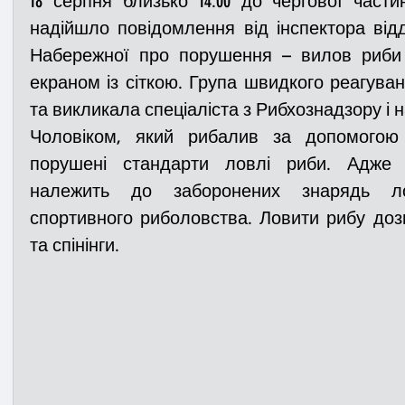
18 серпня близько 14:00 до чергової части
надійшло повідомлення від інспектора відді
Набережної про порушення – вилов риби 
Медицина
Новини
ДТП
Рятувал
екраном із сіткою. Група швидкого реагуван
та викликала спеціаліста з Рибхознадзору і н
Адмінпротокол
Свята
Поліція
Си
Чоловіком, який рибалив за допомогою е
порушені стандарти ловлі риби. Адже «
належить до заборонених знарядь ло
Війна
Розмінування
Добровільна п
спортивного риболовства. Ловити рибу дозв
та спінінги. 
Курс спротиву
Цивільний захист
ДФ
Громадське формування