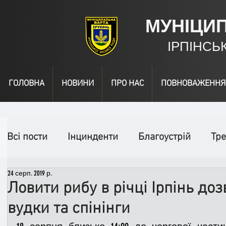
МУНІЦИ
ІРПІНСЬ
ГОЛОВНА
НОВИНИ
ПРО НАС
ПОВНОВАЖЕННЯ
Всі пости
Інцинденти
Благоустрій
Тре
24 серп. 2019 р.
День народження
Відео
Інформація
Ловити рибу в річці Ірпінь до
вудки та спінінги
Спільні заходи
Надзвичайні заходи
П