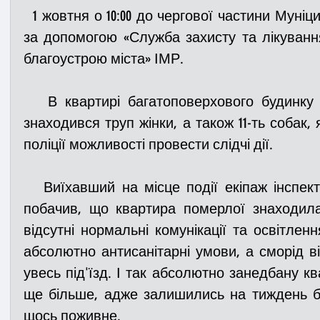
  1 жовтня о 10:00 до чергової частини Муніципальної варти звернулась 
за допомогою «Служба захисту та лікуванн
благоустрою міста» ІМР.
   В квартирі багатоповерхового будинку по вулиці Северинівській 
знаходився труп жінки, а також 11-ть собак, 
поліції можливості провести слідчі дії.
   Виїхавший на місце події екіпаж інспекторів Муніципальної варти 
побачив, що квартира померлої знаходил
відсутні нормальні комунікації та освітлення
абсолютно антисанітарні умови, а сморід в
увесь під'їзд. І так абсолютно занедбану к
ще більше, адже залишились на тиждень бе
щось поживне.