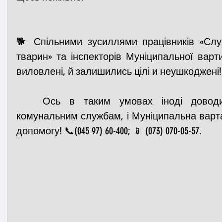
🐕 Спільними зусиллями працівників «Служ
тварин» та інспекторів Муніципальної варти
виловлені, й залишились цілі и неушкоджені!
   Ось в таким умовах іноді доводиться працювати нашим 
комунальним службам, і Муніципальна варта
допомогу! 📞(045 97) 60-400; 📱 (073) 070-05-57.