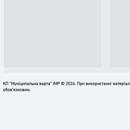
КП "Муніципальна варта" ІМР © 2026. При використанні матеріа
обов’язковим.
Ірпінь, зупинись…