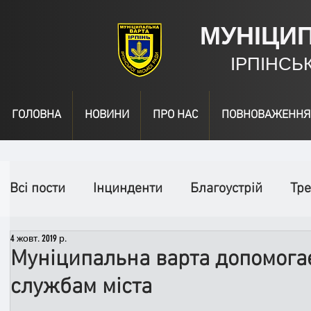
МУНІЦИ
ІРПІНСЬ
ГОЛОВНА
НОВИНИ
ПРО НАС
ПОВНОВАЖЕННЯ
Всі пости
Інцинденти
Благоустрій
Тре
4 жовт. 2019 р.
День народження
Відео
Інформація
Муніципальна варта допомога
службам міста
Спільні заходи
Надзвичайні заходи
П